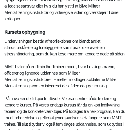
& ledelsesansvar eller hvis du har lyst til at blive Militær
Mentaltræningsinstruktør og videregive viden og værktøjer til dine
kollegaer.
Kursets opbygning
Undervisningen består af teorilektioner om blandt andet
stressforståelse og forebyggelse samt praktiske øvelser i
stresshåndtering, som du kan læse mere om længere nede på siden.
MMT hviler på en Train the Trainer model, hvor befalingsmænd,
officerer og lignende uddannes som Militær
Mentaltræningsinstruktører. Herefter modtager soldaterne Militær
Mentaltræning som en integreret del af den daglige træning.
På nuværende tidspunkt tilbyder Veterancentret både kortere og
længere kurser. På vores endags kursus får du en kort indflyvning i
teorien og de konkrete værktøjer. På todages trainer-program, kan du
med forberedelse og efterfølgende øvelser, selv fungere som MMT-
trainer. Til slut tilbyder vi også fem dages uddannelse, som udbydes i