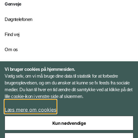
Genveje
Døgntelefonen
Find vej
Om os
Personelkommandoen
Vi bruger cookies på hjemmesiden.
Vælg selv, om vi må bruge dine data til statistik for at forbedre
brugeroplevelsen, og om du ønsker at kunne se fx feeds fra sociale
Følg Veterancentret
medier. Du kan til hver en tid ændre dit samtykke ved at klikke på det
lille cookie-ikon i venstre side af skærmen.
Facebook
Læs mere om cookies
Kun nødvendige