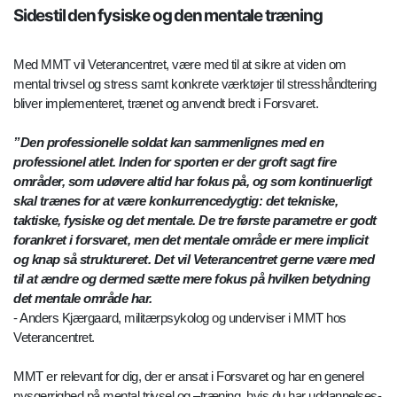
Sidestil den fysiske og den mentale træning
Med MMT vil Veterancentret, være med til at sikre at viden om
mental trivsel og stress samt konkrete værktøjer til stresshåndtering
bliver implementeret, trænet og anvendt bredt i Forsvaret.
”Den professionelle soldat kan sammenlignes med en
professionel atlet. Inden for sporten er der groft sagt fire
områder, som udøvere altid har fokus på, og som kontinuerligt
skal trænes for at være konkurrencedygtig: det tekniske,
taktiske, fysiske og det mentale. De tre første parametre er godt
forankret i forsvaret, men det mentale område er mere implicit
og knap så struktureret. Det vil Veterancentret gerne være med
til at ændre og dermed sætte mere fokus på hvilken betydning
det mentale område har.
- Anders Kjærgaard, militærpsykolog og underviser i MMT hos
Veterancentret.
MMT er relevant for dig, der er ansat i Forsvaret og har en generel
nysgerrighed på mental trivsel og –træning, hvis du har uddannelses-