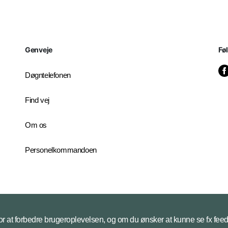
Genveje
Fø
Døgntelefonen
Find vej
Om os
Personelkommandoen
 for at forbedre brugeroplevelsen, og om du ønsker at kunne se fx feed