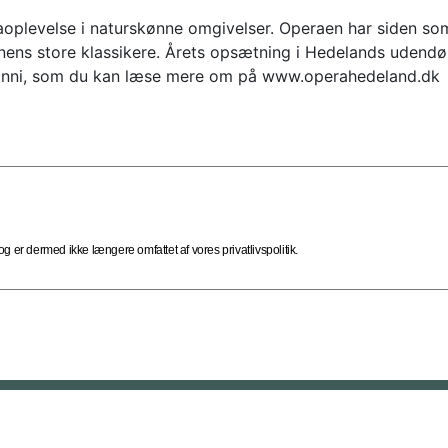
aoplevelse i naturskønne omgivelser. Operaen har siden 
ens store klassikere. Årets opsætning i Hedelands udendør
vanni, som du kan læse mere om på www.operahedeland.dk
 er dermed ikke længere omfattet af vores privatlivspolitik.