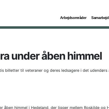
(current)
(current)
Arbejdsområder
Samarbejd
pera under åben himmel
 billetter til veteraner og deres ledsagere i det udendørs 
er åben himmel i Hedeland, der ligger mellem Roskilde og