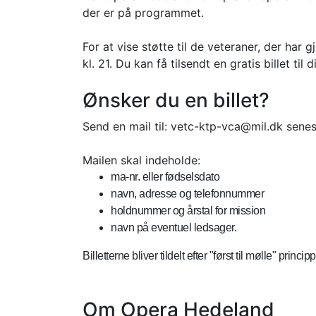
der er på programmet.
For at vise støtte til de veteraner, der har g
kl. 21. Du kan få tilsendt en gratis billet til
Ønsker du en billet?
Send en mail til: vetc-ktp-vca@mil.dk senest
Mailen skal indeholde:
ma-nr. eller fødselsdato
navn, adresse og telefonnummer
holdnummer og årstal for mission
navn på eventuel ledsager.
Billetterne bliver tildelt efter "først til mølle" princi
Om Opera Hedeland