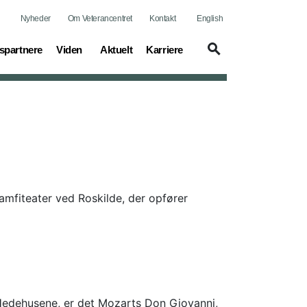
Nyheder
Om Veterancentret
Kontakt
English
(current)
(current)
(current)
spartnere
Viden
Aktuelt
Karriere
amfiteater ved Roskilde, der opfører
 Hedehusene, er det Mozarts Don Giovanni,