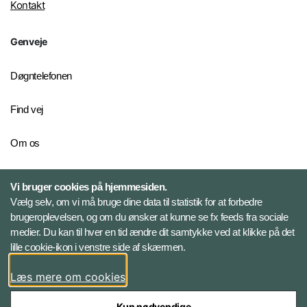
Kontakt
Genveje
Døgntelefonen
Find vej
Om os
Personelkommandoen
Vi bruger cookies på hjemmesiden.
Vælg selv, om vi må bruge dine data til statistik for at forbedre
brugeroplevelsen, og om du ønsker at kunne se fx feeds fra sociale
Følg Veterancentret
medier. Du kan til hver en tid ændre dit samtykke ved at klikke på det
lille cookie-ikon i venstre side af skærmen.
Facebook
Læs mere om cookies
Kun nødvendige