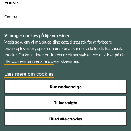
Find vej
Om os
Personelkommandoen
Vi bruger cookies på hjemmesiden.
Vælg selv, om vi må bruge dine data til statistik for at forbedre
brugeroplevelsen, og om du ønsker at kunne se fx feeds fra sociale
Følg Veterancentret
medier. Du kan til hver en tid ændre dit samtykke ved at klikke på det
lille cookie-ikon i venstre side af skærmen.
Facebook
Læs mere om cookies
Kun nødvendige
Tillad valgte
Styrelser og myndigheder under Forsvarsministeriet
Tillad alle cookies