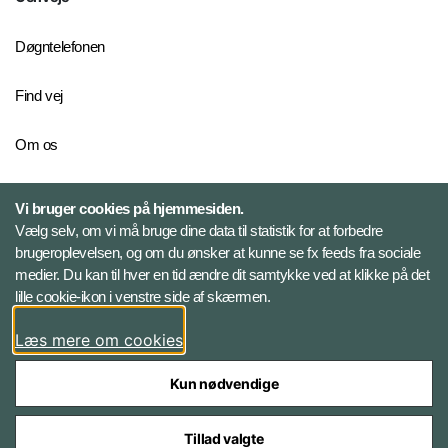
Døgntelefonen
Find vej
Om os
Personelkommandoen
Vi bruger cookies på hjemmesiden.
Vælg selv, om vi må bruge dine data til statistik for at forbedre
brugeroplevelsen, og om du ønsker at kunne se fx feeds fra sociale
Følg Veterancentret
medier. Du kan til hver en tid ændre dit samtykke ved at klikke på det
lille cookie-ikon i venstre side af skærmen.
Facebook
Læs mere om cookies
Kun nødvendige
Tillad valgte