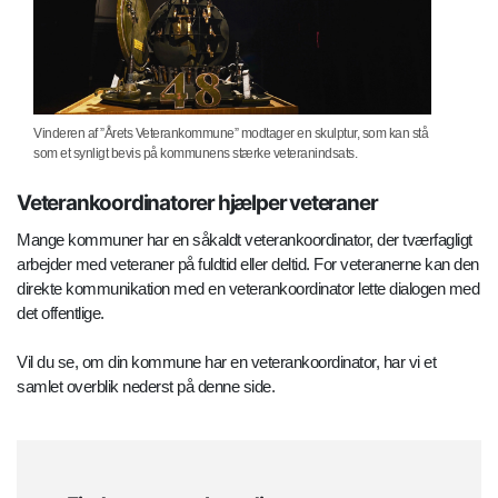
Vinderen af ”Årets Veterankommune” modtager en skulptur, som kan stå
som et synligt bevis på kommunens stærke veteranindsats.
Veterankoordinatorer hjælper veteraner
Mange kommuner har en såkaldt veterankoordinator, der tværfagligt
arbejder med veteraner på fuldtid eller deltid. For veteranerne kan den
direkte kommunikation med en veterankoordinator lette dialogen med
det offentlige.
Vil du se, om din kommune har en veterankoordinator, har vi et
samlet overblik nederst på denne side.