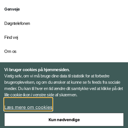
Genveje
Døgntelefonen
Find vej
Om os
Personelkommandoen
Vi bruger cookies på hjemmesiden.
Vælg selv, om vi må bruge dine data til statistik for at forbedre
brugeroplevelsen, og om du ønsker at kunne se fx feeds fra sociale
Følg Veterancentret
medier. Du kan til hver en tid ændre dit samtykke ved at klikke på det
lille cookie-ikon i venstre side af skærmen.
Facebook
Læs mere om cookies
Kun nødvendige