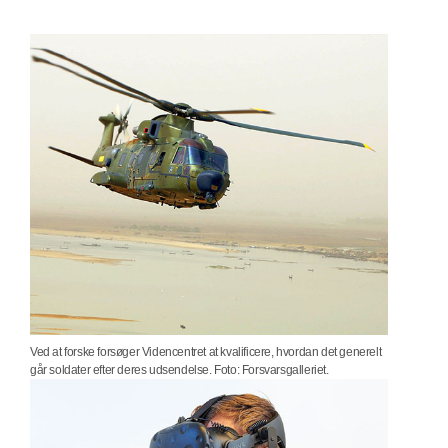
Ved at forske forsøger Videncentret at kvalificere, hvordan det generelt
går soldater efter deres udsendelse. Foto: Forsvarsgalleriet.