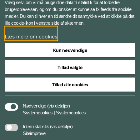
Vælg selv, om vi må bruge dine data til statistik for at forbedre
brugeroplevelsen, og om du ønsker at kunne se fx feeds fra sociale
Følg Veterancentret
medier. Du kan til hver en tid ændre dit samtykke ved at klikke på det
lille cookie-ikon i venstre side af skærmen.
Facebook
Læs mere om cookies
Kun nødvendige
Tillad valgte
Styrelser og myndigheder under Forsvarsministeriet
Tillad alle cookies
Tilgængelighedserklæring
Nødvendige
(vis detaljer)
Systemcookies | Systemcookies
Cookiepolitik
Intern statistik
(vis detaljer)
Siteimprove