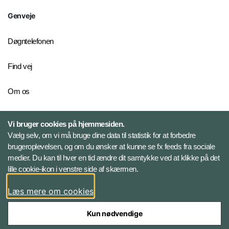
Genveje
Døgntelefonen
Find vej
Om os
Personelkommandoen
Vi bruger cookies på hjemmesiden.
Vælg selv, om vi må bruge dine data til statistik for at forbedre
brugeroplevelsen, og om du ønsker at kunne se fx feeds fra sociale
Følg Veterancentret
medier. Du kan til hver en tid ændre dit samtykke ved at klikke på det
lille cookie-ikon i venstre side af skærmen.
Facebook
Læs mere om cookies
Kun nødvendige