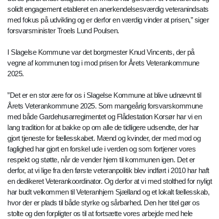
solidt engagement etableret en anerkendelsesværdig veteranindsats
med fokus på udvikling og er derfor en værdig vinder at prisen,” siger
forsvarsminister Troels Lund Poulsen.
I Slagelse Kommune var det borgmester Knud Vincents, der på
vegne af kommunen tog i mod prisen for Årets Veterankommune
2025.
”Det er en stor ære for os i Slagelse Kommune at blive udnævnt til
Årets Veterankommune 2025. Som mangeårig forsvarskommune
med både Gardehusarregimentet og Flådestation Korsør har vi en
lang tradition for at bakke op om alle de tidligere udsendte, der har
gjort tjeneste for fællesskabet. Mænd og kvinder, der med mod og
faglighed har gjort en forskel ude i verden og som fortjener vores
respekt og støtte, når de vender hjem til kommunen igen. Det er
derfor, at vi lige fra den første veteranpolitik blev indført i 2010 har haft
en dedikeret Veterankoordinator. Og derfor at vi med stolthed for nyligt
har budt velkommen til Veteranhjem Sjælland og et lokalt fællesskab,
hvor der er plads til både styrke og sårbarhed. Den her titel gør os
stolte og den forpligter os til at fortsætte vores arbejde med hele