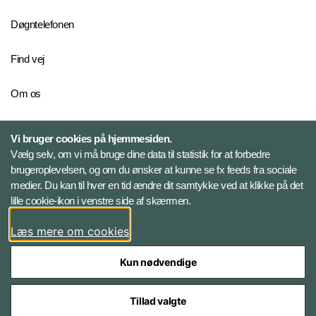
Døgntelefonen
Find vej
Om os
Personelkommandoen
Vi bruger cookies på hjemmesiden.
Vælg selv, om vi må bruge dine data til statistik for at forbedre
brugeroplevelsen, og om du ønsker at kunne se fx feeds fra sociale
Følg Veterancentret
medier. Du kan til hver en tid ændre dit samtykke ved at klikke på det
lille cookie-ikon i venstre side af skærmen.
Facebook
Læs mere om cookies
Kun nødvendige
Tillad valgte