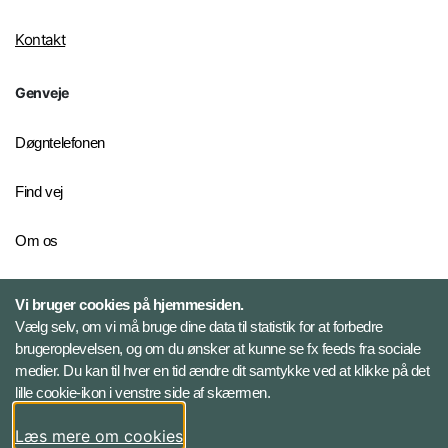
Kontakt
Genveje
Døgntelefonen
Find vej
Om os
Personelkommandoen
Vi bruger cookies på hjemmesiden.
Vælg selv, om vi må bruge dine data til statistik for at forbedre
brugeroplevelsen, og om du ønsker at kunne se fx feeds fra sociale
Følg Veterancentret
medier. Du kan til hver en tid ændre dit samtykke ved at klikke på det
lille cookie-ikon i venstre side af skærmen.
Facebook
Læs mere om cookies