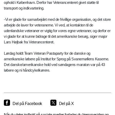
ophold i København. Derfor har Veterancenteret givet støtte til
transport og indkvartering.
-Vi er glade for samarbejdet med de frivillige organisation, og det store
arbejde de laver for veteranerne. Vi ved, at kontakten til de
udenlandske veteraner er vigtig for vores egne veteraner, og derfor er
vi glade for at kunne bidrage til det amerikanske besøg, siger major
Lars Højbak fra Veterancenteret.
Lørdag holdt Team Veteran Pastaparty for de danske og
amerikanske løbere på Institut for Sprog på Svanemøllens Kaserne.
Det danske/amerikanske hold ved søndagens maraton var på 43
løbere og ni håndcykelkørere.
Del på Facebook
Del på X
Når du deler indhold på sociale medier forlader du hjemmesiden og