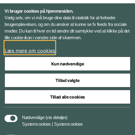
Personelkommandoen
Vi bruger cookies på hjemmesiden.
Vælg selv, om vi må bruge dine data til statistik for at forbedre
brugeroplevelsen, og om du ønsker at kunne se fx feeds fra sociale
Følg Veterancentret
medier. Du kan til hver en tid ændre dit samtykke ved at klikke på det
lille cookie-ikon i venstre side af skærmen.
Facebook
Læs mere om cookies
Kun nødvendige
Tillad valgte
Styrelser og myndigheder under Forsvarsministeriet
Tillad alle cookies
Tilgængelighedserklæring
Nødvendige
(vis detaljer)
Systemcookies | Systemcookies
Cookiepolitik