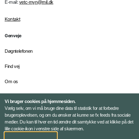
E-mail:
vetc-myn@mil.dk
Kontakt
Genveje
Døgntelefonen
Find vej
Om os
Personelkommandoen
Vi bruger cookies på hjemmesiden.
Vælg selv, om vi må bruge dine data til statistik for at forbedre
brugeroplevelsen, og om du ønsker at kunne se fx feeds fra sociale
Følg Veterancentret
medier. Du kan til hver en tid ændre dit samtykke ved at klikke på det
lille cookie-ikon i venstre side af skærmen.
Facebook