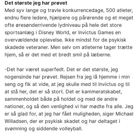
Det største jeg har prøvet
Med syv lange og travle konkurrencedage, 500 atleter,
endnu flere ledere, hjælpere og pårørende og et meget
ofte øresønderrivende lydniveau på hele det store
sportsanlæg i Disney World, er Invictus Games en
overvældende oplevelse. Ikke mindst for de psykisk
skadede veteraner. Men selv om atleterne tager trætte
hjem, så er det med et bredt smil på læberne.
-Det har været superfedt. Det er det største, jeg
nogensinde har prøvet. Rejsen fra jeg lå hjemme i min
seng og fik at vide, at jeg skulle med til Invictus og til
at stå her, det er så stort. Det er kammeratskabet,
sammenholdet både på holdet og med de andre
nationer, og så den venlighed vi har mødte fra alle. Jeg
er så glad for, at jeg har fået muligheden, siger Michael
Willadsen, der er psykisk skadet og har deltaget i
svømning og siddende volleyball.