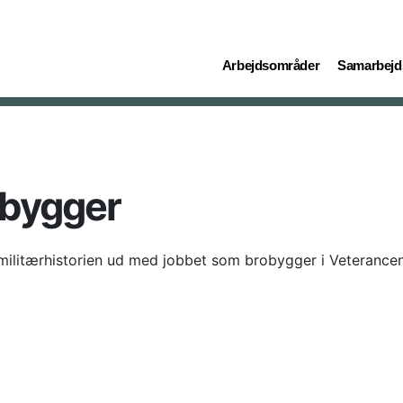
(current)
(current)
Arbejdsområder
Samarbejd
obygger
 militærhistorien ud med jobbet som brobygger i Veterancen