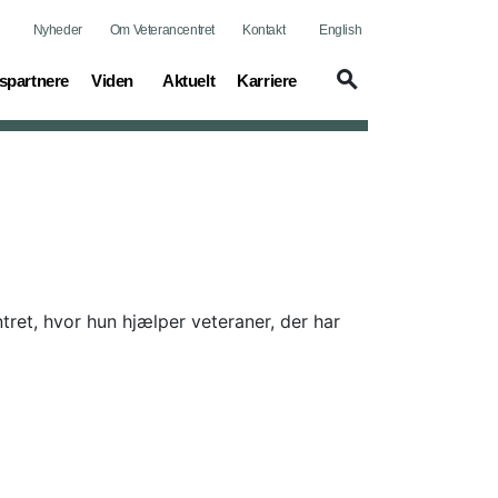
Nyheder
Om Veterancentret
Kontakt
English
(current)
(current)
(current)
spartnere
Viden
Aktuelt
Karriere
tret, hvor hun hjælper veteraner, der har