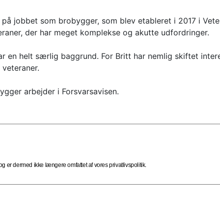
å jobbet som brobygger, som blev etableret i 2017 i Veteran
raner, der har meget komplekse og akutte udfordringer.
r en helt særlig baggrund. For Britt har nemlig skiftet inte
 veteraner.
ygger arbejder i Forsvarsavisen.
 er dermed ikke længere omfattet af vores privatlivspolitik.