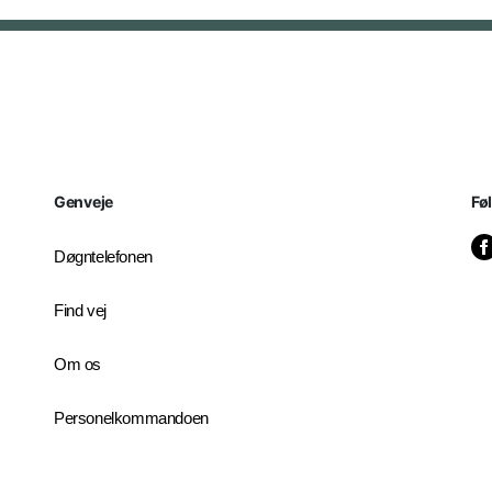
Genveje
Fø
Døgntelefonen
Find vej
Om os
Personelkommandoen