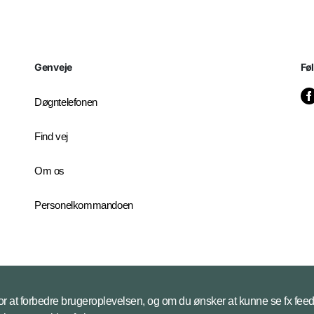
Genveje
Fø
Døgntelefonen
Find vej
Om os
Personelkommandoen
 for at forbedre brugeroplevelsen, og om du ønsker at kunne se fx feed