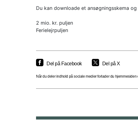
Du kan downloade et ansøgningsskema og læ
2 mio. kr. puljen
Ferielejrpuljen
Del på Facebook
Del på X
Når du deler indhold på sociale medier forlader du hjemmesiden og