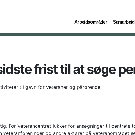
(current)
(current)
Arbejdsområder
Samarbejd
idste frist til at søge p
tiviteter til gavn for veteraner og pårørende.
. For Veterancentret lukker for ansøgninger til centrets to p
n veteranforeninger og andre aktører på veteranområdet sø