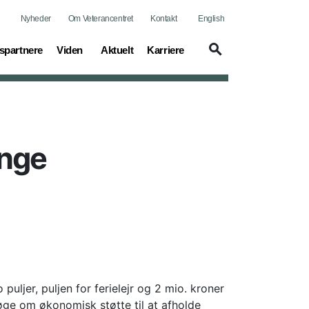
Nyheder
Om Veterancentret
Kontakt
English
(current)
(current)
(current)
spartnere
Viden
Aktuelt
Karriere
enge
uljer, puljen for ferielejr og 2 mio. kroner
ge om økonomisk støtte til at afholde