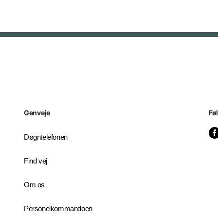
Genveje
Fø
Døgntelefonen
Find vej
Om os
Personelkommandoen