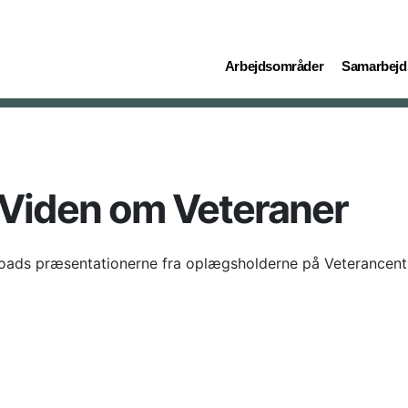
(current)
(current)
Arbejdsområder
Samarbejd
 Viden om Veteraner
oads præsentationerne fra oplægsholderne på Veterancent