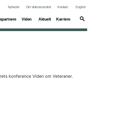
Nyheder
Om Veterancentret
Kontakt
English
(current)
(current)
(current)
spartnere
Viden
Aktuelt
Karriere
rets konference Viden om Veteraner.