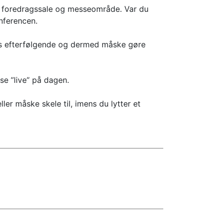
de foredragssale og messeområde. Var du
nferencen.
res efterfølgende og dermed måske gøre
se ”live” på dagen.
r måske skele til, imens du lytter et