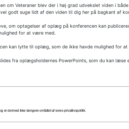
den om Veteraner blev der i høj grad udvekslet viden i bå
el godt suge lidt af den viden til dig her på bagkant af ko
fprøve, om optagelser af oplæg på konferencen kan publice
ulighed for at være med.
en kan lytte til oplæg, som de ikke havde mulighed for at 
lides fra oplægsholdernes PowerPoints, som du kan læse elle
 er dermed ikke længere omfattet af vores privatlivspolitik.