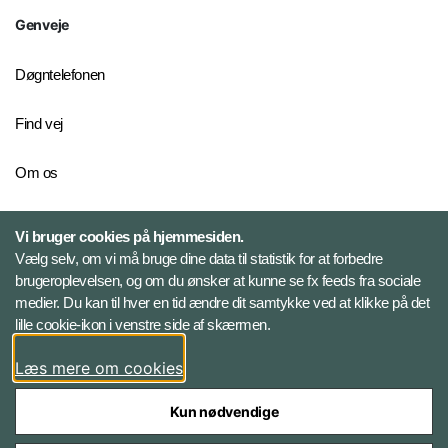
Genveje
Døgntelefonen
Find vej
Om os
Personelkommandoen
Vi bruger cookies på hjemmesiden.
Vælg selv, om vi må bruge dine data til statistik for at forbedre
brugeroplevelsen, og om du ønsker at kunne se fx feeds fra sociale
Følg Veterancentret
medier. Du kan til hver en tid ændre dit samtykke ved at klikke på det
lille cookie-ikon i venstre side af skærmen.
Facebook
Læs mere om cookies
Kun nødvendige