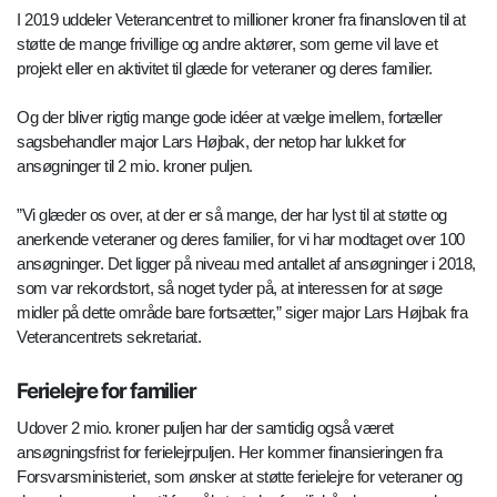
I 2019 uddeler Veterancentret to millioner kroner fra finansloven til at
støtte de mange frivillige og andre aktører, som gerne vil lave et
projekt eller en aktivitet til glæde for veteraner og deres familier.
Og der bliver rigtig mange gode idéer at vælge imellem, fortæller
sagsbehandler major Lars Højbak, der netop har lukket for
ansøgninger til 2 mio. kroner puljen.
”Vi glæder os over, at der er så mange, der har lyst til at støtte og
anerkende veteraner og deres familier, for vi har modtaget over 100
ansøgninger. Det ligger på niveau med antallet af ansøgninger i 2018,
som var rekordstort, så noget tyder på, at interessen for at søge
midler på dette område bare fortsætter,” siger major Lars Højbak fra
Veterancentrets sekretariat.
Ferielejre for familier
Udover 2 mio. kroner puljen har der samtidig også været
ansøgningsfrist for ferielejrpuljen. Her kommer finansieringen fra
Forsvarsministeriet, som ønsker at støtte ferielejre for veteraner og