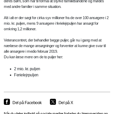
deres børn, som har til formål at styrke familiebåndene og mødes
med andre familier i samme situation.
Alt i alt er der søgt for cirka syv millioner fra de over 100 ansøgere i 2
mio. kr. puljen, mens 9 ansøgere i ferielejrpuljen har ansøgt for
omkring 1,2 millioner.
Veterancentret, der behandler begge puljer, går nu i gang med at
nærlæse de mange ansøgninger og forventer at kunne give svar til
alle ansøgere i medio februar 2019.
Du kan læse mere om de to puljer her:
2 mio. kr. puljen
Ferielejrpuljen
Del på Facebook
Del på X
Når du deler indhold på sociale medier forlader du hjemmesiden og