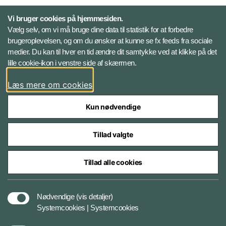
Personelkommandoen
Vi bruger cookies på hjemmesiden.
Vælg selv, om vi må bruge dine data til statistik for at forbedre
brugeroplevelsen, og om du ønsker at kunne se fx feeds fra sociale
Følg Veterancentret
medier. Du kan til hver en tid ændre dit samtykke ved at klikke på det
lille cookie-ikon i venstre side af skærmen.
Facebook
Læs mere om cookies
Kun nødvendige
Tillad valgte
Styrelser og myndigheder under Forsvarsministeriet
Tillad alle cookies
Tilgængelighedserklæring
Nødvendige
(vis detaljer)
Systemcookies | Systemcookies
Cookiepolitik