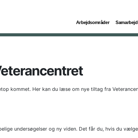
(current)
(current)
Arbejdsområder
Samarbejd
Veterancentret
etop kommet. Her kan du læse om nye tiltag fra Veterancen
lige undersøgelser og ny viden. Det får du, hvis du vælge