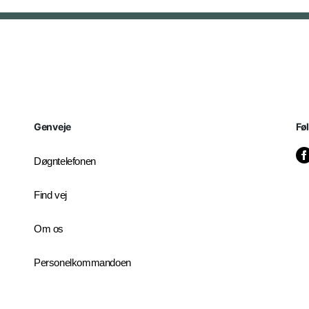
Genveje
Fø
Døgntelefonen
Find vej
Om os
Personelkommandoen