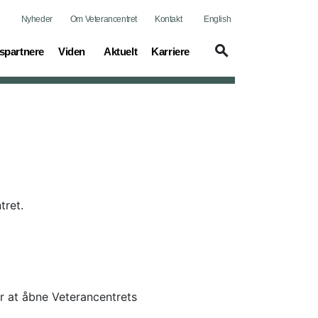
Nyheder
Om Veterancentret
Kontakt
English
(current)
(current)
(current)
spartnere
Viden
Aktuelt
Karriere
tret.
r at åbne Veterancentrets