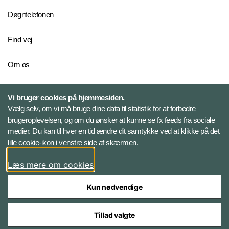
Døgntelefonen
Find vej
Om os
Personelkommandoen
Vi bruger cookies på hjemmesiden.
Vælg selv, om vi må bruge dine data til statistik for at forbedre
brugeroplevelsen, og om du ønsker at kunne se fx feeds fra sociale
Følg Veterancentret
medier. Du kan til hver en tid ændre dit samtykke ved at klikke på det
lille cookie-ikon i venstre side af skærmen.
Facebook
Læs mere om cookies
Kun nødvendige
Tillad valgte