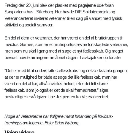
Fredag den 29. juni blev der plasket med pagajerne ude foran
Søsportens hus i Silkeborg. Her havde DIF Soldaterprojekt og
Veterancenteret inviteret veteraner til en dag på vandet med fysisk
aktivitet og socialt samvær.
En del af dem er veteraner, der har været en del af bruttotruppen til
Invictus Games, som er et multisportsstævne for skadede veteraner,
men som nu skal i gang med at søge et nyt fællesskab. Og meget
bevidst havde arrangørerne åbnet dagen i havkajakker op for alle.
”Det er med til at understøtte fællesskabs- og netværkstankegangen,
at der er mulighed for både at søge det lille fællesskab, man har
været en del af før, altså Invictus-holdet, eller det lidt større
fællesskab, som jo også er det de skal fremadrettet,” siger
beskæftigelsesrådgiver Line Jespersen fra Veterancentret.
Nogle af veteranerne har tidligere mødt hinanden på Invictus-
træningssamlingerne. Foto: Brian Nyborg.
Vejen videre