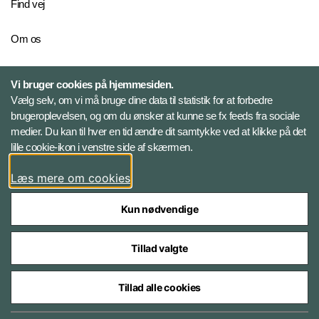
Find vej
Om os
Personelkommandoen
Vi bruger cookies på hjemmesiden.
Vælg selv, om vi må bruge dine data til statistik for at forbedre
brugeroplevelsen, og om du ønsker at kunne se fx feeds fra sociale
Følg Veterancentret
medier. Du kan til hver en tid ændre dit samtykke ved at klikke på det
lille cookie-ikon i venstre side af skærmen.
Facebook
Læs mere om cookies
Kun nødvendige
Tillad valgte
Styrelser og myndigheder under Forsvarsministeriet
Tillad alle cookies