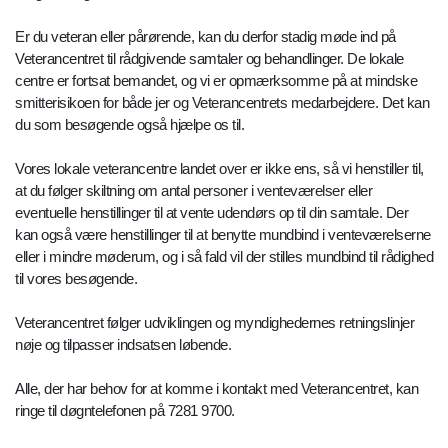
Er du veteran eller pårørende, kan du derfor stadig møde ind på
Veterancentret til rådgivende samtaler og behandlinger. De lokale
centre er fortsat bemandet, og vi er opmærksomme på at mindske
smitterisikoen for både jer og Veterancentrets medarbejdere. Det kan
du som besøgende også hjælpe os til.
Vores lokale veterancentre landet over er ikke ens, så vi henstiller til,
at du følger skiltning om antal personer i venteværelser eller
eventuelle henstillinger til at vente udendørs op til din samtale. Der
kan også være henstillinger til at benytte mundbind i venteværelserne
eller i mindre møderum, og i så fald vil der stilles mundbind til rådighed
til vores besøgende.
Veterancentret følger udviklingen og myndighedernes retningslinjer
nøje og tilpasser indsatsen løbende.
Alle, der har behov for at komme i kontakt med Veterancentret, kan
ringe til døgntelefonen på 7281 9700.