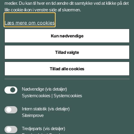
medier. Du kan til hver en tid ændre dit samtykke ved at klikke på det
lille cookie-ikon i venstre side af skærmen.
Facebook
Læs mere om cookies
Kun nødvendige
Tillad valgte
Styrelser og myndigheder under Forsvarsministeriet
Tillad alle cookies
Tilgængelighedserklæring
Nødvendige
(vis detaljer)
Systemcookies | Systemcookies
Cookiepolitik
Intern statistik
(vis detaljer)
Siteimprove
Databeskyttelse
Tredjeparts
(vis detaljer)