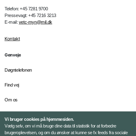
Telefon: +45 7281 9700
Pressevagt: +45 7216 3213
E-mail:
vetc-myn@mil.dk
Kontakt
Genveje
Døgntelefonen
Find vej
Om os
Personelkommandoen
Vi bruger cookies på hjemmesiden.
Vælg selv, om vi må bruge dine data til statistik for at forbedre
brugeroplevelsen, og om du ønsker at kunne se fx feeds fra sociale
Følg Veterancentret