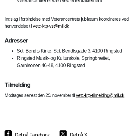
Veterancentret er vært ved et let traktement
Indslag i forbindelse med Veterancentrets jubilæum koordineres ved
henvendelse til
vetc-ktp-vs@mil.dk
Adresser
Sct. Bendts Kirke, Sct. Bendtsgade 3, 4100 Ringsted
Ringsted Musik- og Kulturskole, Springbrættet,
Garnisonen 46-48, 4100 Ringsted
Tilmelding
Modtages senest den 29. november til
vetc-ktp-tilmelding@mil.dk
Del på Facebook
Del på X