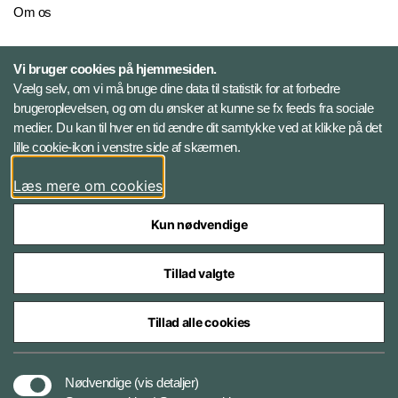
Om os
Personelkommandoen
Vi bruger cookies på hjemmesiden.
Vælg selv, om vi må bruge dine data til statistik for at forbedre
brugeroplevelsen, og om du ønsker at kunne se fx feeds fra sociale
Følg Veterancentret
medier. Du kan til hver en tid ændre dit samtykke ved at klikke på det
lille cookie-ikon i venstre side af skærmen.
Facebook
Læs mere om cookies
Kun nødvendige
Tillad valgte
Styrelser og myndigheder under Forsvarsministeriet
Tillad alle cookies
Tilgængelighedserklæring
Nødvendige
(vis detaljer)