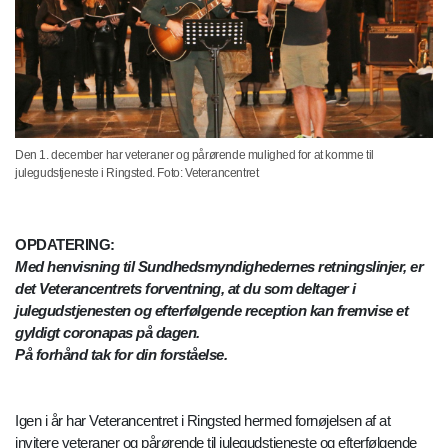
Den 1. december har veteraner og pårørende mulighed for at komme til
julegudstjeneste i Ringsted. Foto: Veterancentret
OPDATERING:
Med henvisning til Sundhedsmyndighedernes retningslinjer, er
det Veterancentrets forventning, at du som deltager i
julegudstjenesten og efterfølgende reception kan fremvise et
gyldigt coronapas på dagen.
På forhånd tak for din forståelse.
Igen i år har Veterancentret i Ringsted hermed fornøjelsen af at
invitere veteraner og pårørende til julegudstjeneste og efterfølgende