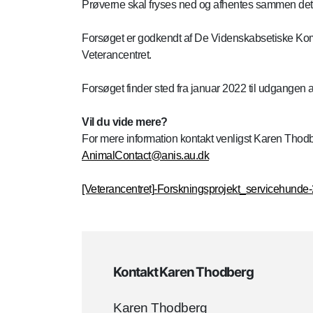
Prøverne skal fryses ned og afhentes sammen det 
Forsøget er godkendt af De Videnskabsetiske Komit
Veterancentret.
Forsøget finder sted fra januar 2022 til udgangen a
Vil du vide mere?
For mere information kontakt venligst Karen Thodb
AnimalContact@anis.au.dk
[Veterancentret]-Forskningsprojekt_servicehunde
Kontakt Karen Thodberg
Karen Thodberg