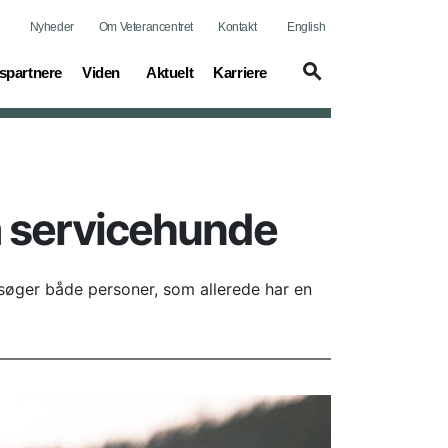
Nyheder
Om Veterancentret
Kontakt
English
(current)
(current)
(current)
spartnere
Viden
Aktuelt
Karriere
m servicehunde
 søger både personer, som allerede har en