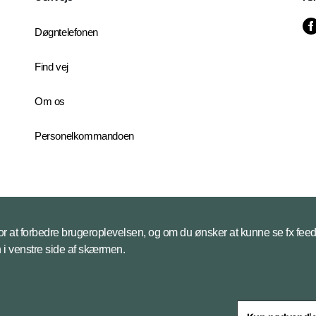
Døgntelefonen
Find vej
Om os
Personelkommandoen
 for at forbedre brugeroplevelsen, og om du ønsker at kunne se fx feed
on i venstre side af skærmen.