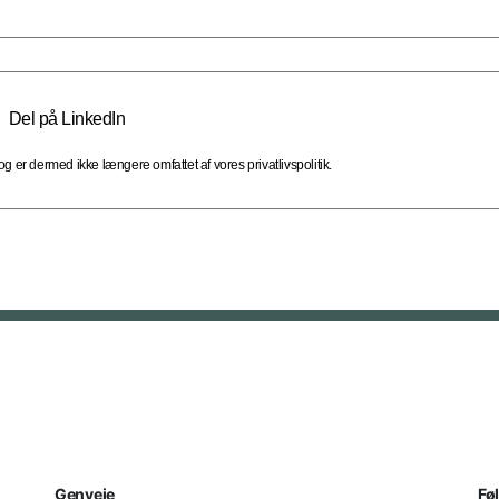
Del på LinkedIn
 er dermed ikke længere omfattet af vores privatlivspolitik.
Genveje
Fø