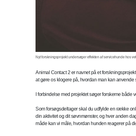
Nyt forskningsprojekt undersøger effekten af servicehunde hos 
Animal Contact 2 er navnet på et forskningsprojek
at gøre os klogere på, hvordan man kan anvende 
I forbindelse med projektet søger forskerne både ve
Som forsøgsdeltager skal du udfylde en række onl
din aktivitet og dit søvnmønster, og hver anden da
måde kan vi måle, hvordan hunden reagerer på dig