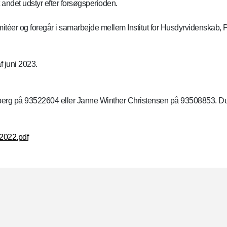
andet udstyr efter forsøgsperioden.
éer og foregår i samarbejde mellem Institut for Husdyrvidenskab, Ps
f juni 2023.
erg på 93522604 eller Janne Winther Christensen på 93508853. Du ka
-2022.pdf