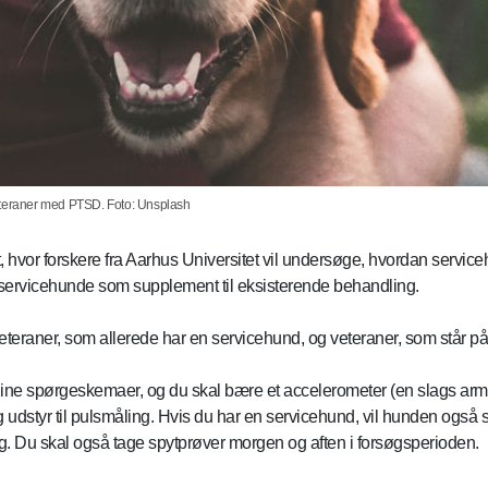
veteraner med PTSD. Foto: Unsplash
t, hvor forskere fra Aarhus Universitet vil undersøge, hvordan serv
servicehunde som supplement til eksisterende behandling.
teraner, som allerede har en servicehund, og veteraner, som står på v
ine spørgeskemaer, og du skal bære et accelerometer (en slags armb
g udstyr til pulsmåling. Hvis du har en servicehund, vil hunden også
. Du skal også tage spytprøver morgen og aften i forsøgsperioden.