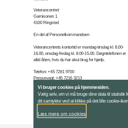
Veterancentret
Garnisonen 1
4100 Ringsted
En del af Personelkommandoen
Veterancentrets kontortid er mandag-tirsdag kl. 8.00-
16.00, onsdag-fredag kl. 8.00-15.00. Døgntelefonen er
altid åben, hvis du har akut brug for hjælp.
Telefon: +45 7281 9700
Pressevagt: +45 7216 3213
E-mail:
vetc-myn@mil.dk
Vi bruger cookies på hjemmesiden.
Vælg selv, om vi må bruge dine data til statistik
Kontakt
dit samtykke ved at klikke på det lille cookie-ik
Læs mere om cookies