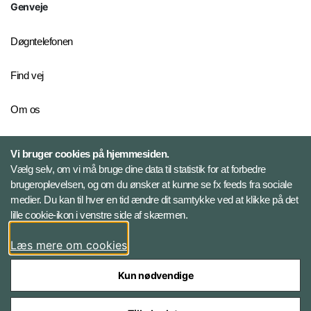
Genveje
Døgntelefonen
Find vej
Om os
Personelkommandoen
Vi bruger cookies på hjemmesiden.
Vælg selv, om vi må bruge dine data til statistik for at forbedre
brugeroplevelsen, og om du ønsker at kunne se fx feeds fra sociale
Følg Veterancentret
medier. Du kan til hver en tid ændre dit samtykke ved at klikke på det
lille cookie-ikon i venstre side af skærmen.
Facebook
Læs mere om cookies
Kun nødvendige