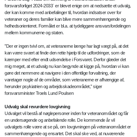
forsvarsforliget 2024-2033´ er blevet enige om at nedsætte et udvalg,
der kan komme med anbefalinger til, hvordan indsatser over for
veteraner og deres familier kan blive mere sammenhængende og
helhedsorienteret. Formålet er bl.a. at tydeliggøre ansvarsfordelingen
mellem kommunerne og staten.
”Der er ingen tvivl om, at veteranerne længe har lagt vægt på, at det
kan være svært at finde den rette hjælp til de udfordringer, som de
kæmper med efter endt udsendelse i Forsvaret. Derfor glæder det
mig meget, at et udvalg nu kan begynde at kigge på, hvordan vi kan
gøre det nemmere at navigere i den offentlige forvaltning, der
varetager nogle af de områder, som veteranerne er afhængige af,
herunder psykiatrien og arbejdsskadeområdet,” siger
forsvarsminister Troels Lund Poulsen
Udvalg skal revurdere lovgivning
Udvalget vil bestå af nøglepersoner inden for veteranområdet og får
en undersøgende og anbefalende rolle. De kommende år vil
udvalgets rolle være at se på, om lovgivningen på veteranområdet er
sammenhængende og ensartet. Det skal ske ved, at nuværende