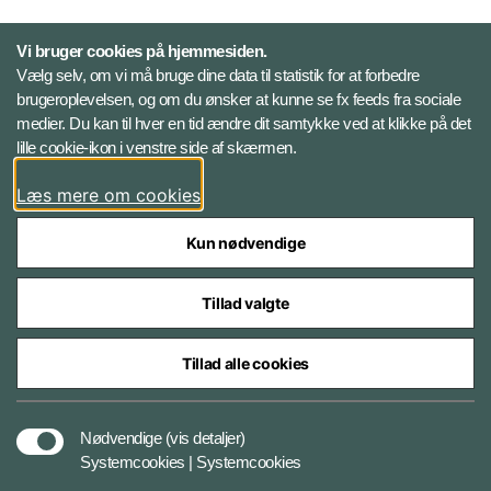
Personelkommandoen
Vi bruger cookies på hjemmesiden.
Vælg selv, om vi må bruge dine data til statistik for at forbedre
brugeroplevelsen, og om du ønsker at kunne se fx feeds fra sociale
Følg Veterancentret
medier. Du kan til hver en tid ændre dit samtykke ved at klikke på det
lille cookie-ikon i venstre side af skærmen.
Facebook
Læs mere om cookies
Kun nødvendige
Tillad valgte
Styrelser og myndigheder under Forsvarsministeriet
Tillad alle cookies
Tilgængelighedserklæring
Nødvendige
(vis detaljer)
Systemcookies | Systemcookies