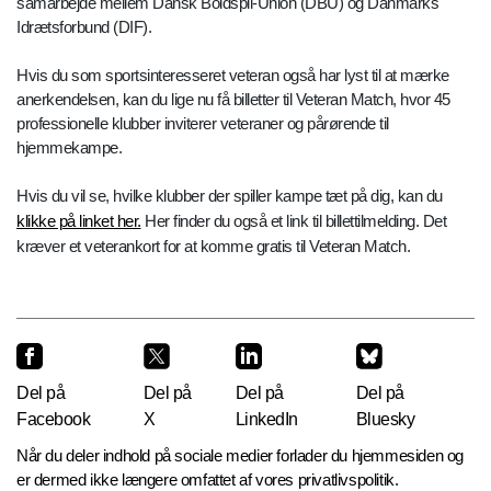
samarbejde mellem Dansk Boldspil-Union (DBU) og Danmarks
Idrætsforbund (DIF).
Hvis du som sportsinteresseret veteran også har lyst til at mærke
anerkendelsen, kan du lige nu få billetter til Veteran Match, hvor 45
professionelle klubber inviterer veteraner og pårørende til
hjemmekampe.
Hvis du vil se, hvilke klubber der spiller kampe tæt på dig, kan du
klikke på linket her.
Her finder du også et link til billettilmelding. Det
kræver et veterankort for at komme gratis til Veteran Match.
Del på
Del på
Del på
Del på
Facebook
X
LinkedIn
Bluesky
Når du deler indhold på sociale medier forlader du hjemmesiden og
er dermed ikke længere omfattet af vores privatlivspolitik.