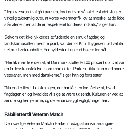
”Jeg overvejede at gå i pausen, fordi det var så følelsesladet. Jeg er
virkelig taknemlig over, at vores veteraner fik lov at mærke, at de ikke
står alene, men at de er respekteret for deres indsats,” siger han.
Selvom det ikke lykkedes at fuldende en smuk flagdag og
landskampsaften med tre point, var der for Kim Thygesen fuld valuta
set med veteranbriller. For hyldesten tjener et højere formål.
”Her fik man følelsen af, at Danmark støttede 100 procent op. Det var
en fællesskabsfølelse, som man delte i Parken - ikke kun med andre
veteraner, men med danskerne,” siger han og fortsætter:
”Nu er der flere i befolkningen, der har fået en forståelse af, hvad
flagdagen er, og hvad det vil sige at være udsendt. Kulturen er ved at
ændre sig herhjemme, og det er sindssygt vigtigt,” siger han.
Få billetter til Veteran Match
Den særlige Veteran Match i Parken fredag aften var arrangeret i