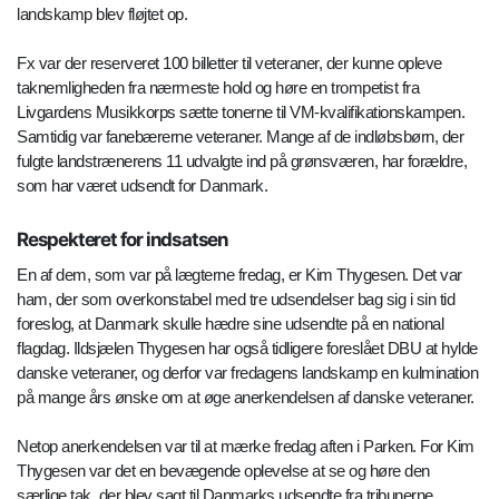
landskamp blev fløjtet op.
Fx var der reserveret 100 billetter til veteraner, der kunne opleve
taknemligheden fra nærmeste hold og høre en trompetist fra
Livgardens Musikkorps sætte tonerne til VM-kvalifikationskampen.
Samtidig var fanebærerne veteraner. Mange af de indløbsbørn, der
fulgte landstrænerens 11 udvalgte ind på grønsværen, har forældre,
som har været udsendt for Danmark.
Respekteret for indsatsen
En af dem, som var på lægterne fredag, er Kim Thygesen. Det var
ham, der som overkonstabel med tre udsendelser bag sig i sin tid
foreslog, at Danmark skulle hædre sine udsendte på en national
flagdag. Ildsjælen Thygesen har også tidligere foreslået DBU at hylde
danske veteraner, og derfor var fredagens landskamp en kulmination
på mange års ønske om at øge anerkendelsen af danske veteraner.
Netop anerkendelsen var til at mærke fredag aften i Parken. For Kim
Thygesen var det en bevægende oplevelse at se og høre den
særlige tak, der blev sagt til Danmarks udsendte fra tribunerne.