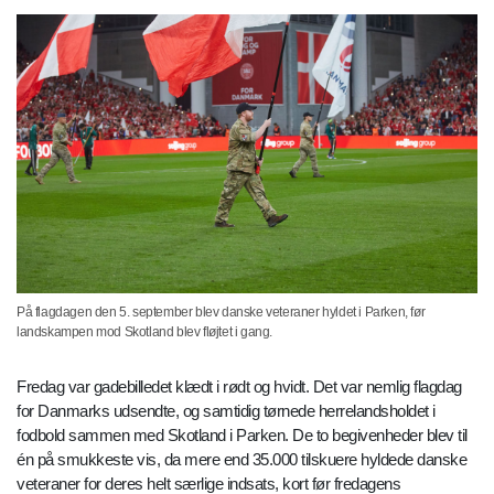
På flagdagen den 5. september blev danske veteraner hyldet i Parken, før
landskampen mod Skotland blev fløjtet i gang.
Fredag var gadebilledet klædt i rødt og hvidt. Det var nemlig flagdag
for Danmarks udsendte, og samtidig tørnede herrelandsholdet i
fodbold sammen med Skotland i Parken. De to begivenheder blev til
én på smukkeste vis, da mere end 35.000 tilskuere hyldede danske
veteraner for deres helt særlige indsats, kort før fredagens