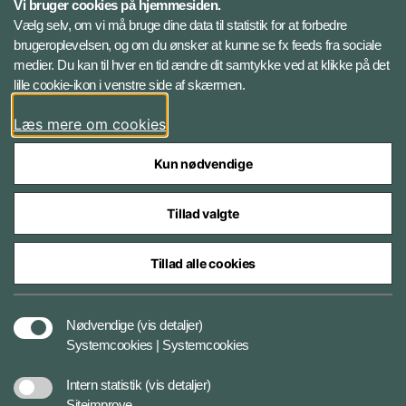
Vi bruger cookies på hjemmesiden.
Vælg selv, om vi må bruge dine data til statistik for at forbedre
brugeroplevelsen, og om du ønsker at kunne se fx feeds fra sociale
Følg Veterancentret
medier. Du kan til hver en tid ændre dit samtykke ved at klikke på det
lille cookie-ikon i venstre side af skærmen.
Facebook
Læs mere om cookies
Kun nødvendige
Tillad valgte
Styrelser og myndigheder under Forsvarsministeriet
Tillad alle cookies
Tilgængelighedserklæring
Nødvendige
(vis detaljer)
Systemcookies | Systemcookies
Cookiepolitik
Intern statistik
(vis detaljer)
Siteimprove