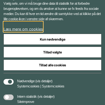
Vælg selv, om vi må bruge dine data til statistik for at forbedre
brugeroplevelsen, og om du ønsker at kunne se fx feeds fra sociale
Følg Veterancentret
medier. Du kan til hver en tid ændre dit samtykke ved at klikke på det
lille cookie-ikon i venstre side af skærmen.
Facebook
Læs mere om cookies
Kun nødvendige
Tillad valgte
Styrelser og myndigheder under Forsvarsministeriet
Tillad alle cookies
Tilgængelighedserklæring
Nødvendige
(vis detaljer)
Systemcookies | Systemcookies
Cookiepolitik
Intern statistik
(vis detaljer)
Siteimprove