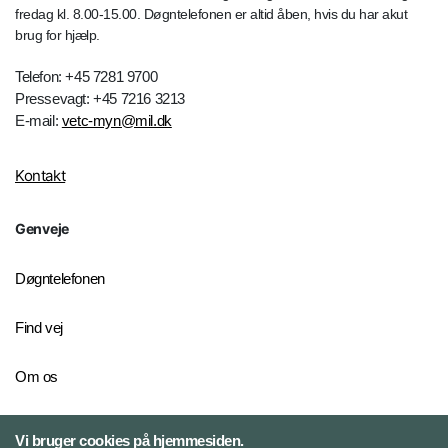
fredag kl. 8.00-15.00. Døgntelefonen er altid åben, hvis du har akut
brug for hjælp.
Telefon: +45 7281 9700
Pressevagt: +45 7216 3213
E-mail:
vetc-myn@mil.dk
Kontakt
Genveje
Døgntelefonen
Find vej
Om os
Personelkommandoen
Vi bruger cookies på hjemmesiden.