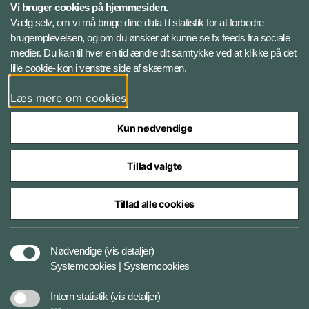
Vi bruger cookies på hjemmesiden.
Vælg selv, om vi må bruge dine data til statistik for at forbedre
brugeroplevelsen, og om du ønsker at kunne se fx feeds fra sociale
Følg Veterancentret
medier. Du kan til hver en tid ændre dit samtykke ved at klikke på det
lille cookie-ikon i venstre side af skærmen.
Facebook
Læs mere om cookies
Kun nødvendige
Tillad valgte
Styrelser og myndigheder under Forsvarsministeriet
Tillad alle cookies
Tilgængelighedserklæring
Nødvendige
(vis detaljer)
Systemcookies | Systemcookies
Cookiepolitik
Intern statistik
(vis detaljer)