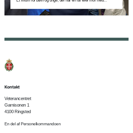
Et frirum for børn og unge, der har en far eller mor med...
Kontakt
Veterancentret
Garnisonen 1
4100 Ringsted
En del af Personelkommandoen