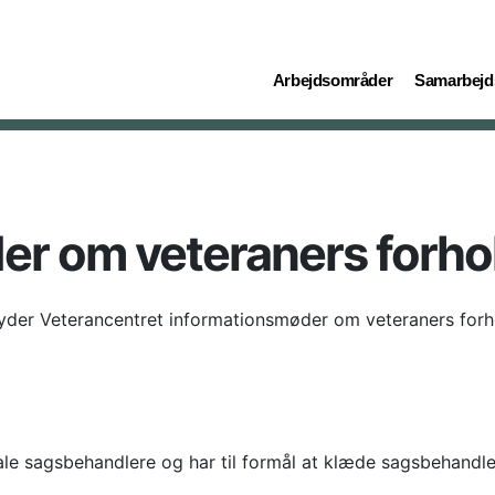
(current)
(current)
Arbejdsområder
Samarbejd
er om veteraners forho
byder Veterancentret informationsmøder om veteraners forh
e sagsbehandlere og har til formål at klæde sagsbehandle