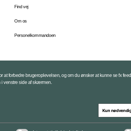
Find vej
Om os
Personelkommandoen
 for at forbedre brugeroplevelsen, og om du ønsker at kunne se fx feed
on i venstre side af skærmen.
Kun nødvendi
steriet