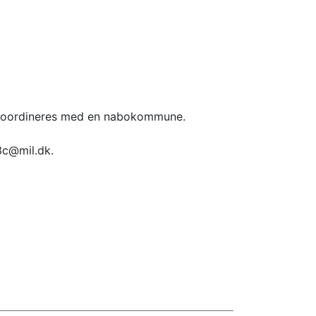
. koordineres med en nabokommune.
3c@mil.dk.