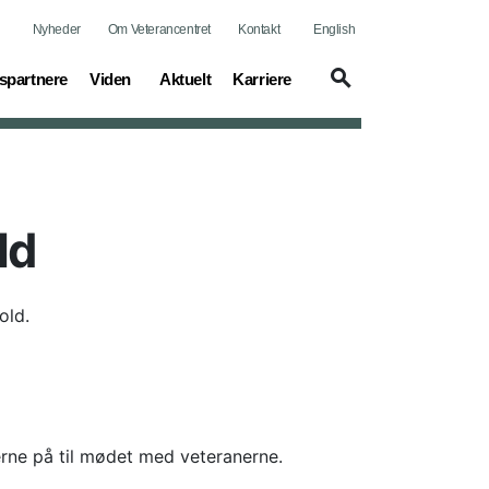
Nyheder
Om Veterancentret
Kontakt
English
(current)
(current)
(current)
spartnere
Viden
Aktuelt
Karriere
ld
old.
rne på til mødet med veteranerne.