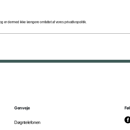
 er dermed ikke længere omfattet af vores privatlivspolitik.
Genveje
Fø
Døgntelefonen