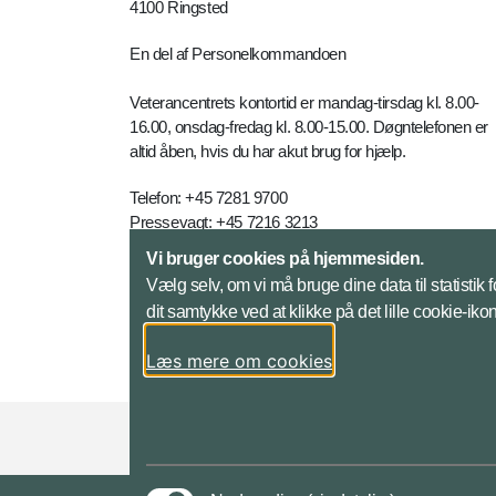
4100 Ringsted
En del af Personelkommandoen
Veterancentrets kontortid er mandag-tirsdag kl. 8.00-
16.00, onsdag-fredag kl. 8.00-15.00. Døgntelefonen er
altid åben, hvis du har akut brug for hjælp.
Telefon: +45 7281 9700
Pressevagt: +45 7216 3213
E-mail:
vetc-myn@mil.dk
Vi bruger cookies på hjemmesiden.
Vælg selv, om vi må bruge dine data til statistik
Kontakt
dit samtykke ved at klikke på det lille cookie-ik
Læs mere om cookies
Styrelser og myndigheder under Forsvarsmini