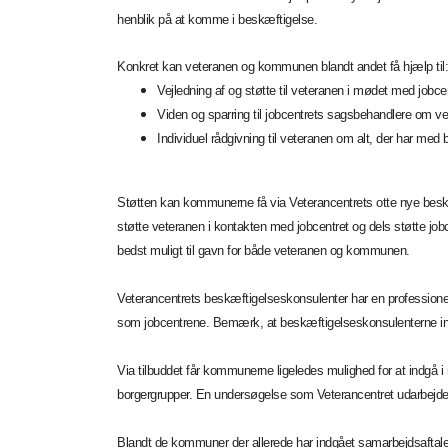
henblik på at komme i beskæftigelse.
Konkret kan veteranen og kommunen blandt andet få hjælp til:
Vejledning af og støtte til veteranen i mødet med jobce
Viden og sparring til jobcentrets sagsbehandlere om ve
Individuel rådgivning til veteranen om alt, der har me
Støtten kan kommunerne få via Veterancentrets otte nye besk
støtte veteranen i kontakten med jobcentret og dels støtte jo
bedst muligt til gavn for både veteranen og kommunen.
Veterancentrets beskæftigelseskonsulenter har en professionel
som jobcentrene. Bemærk, at beskæftigelseskonsulenterne inge
Via tilbuddet får kommunerne ligeledes mulighed for at indgå i
borgergrupper. En undersøgelse som Veterancentret udarbejder
Blandt de kommuner der allerede har indgået samarbejdsaftale