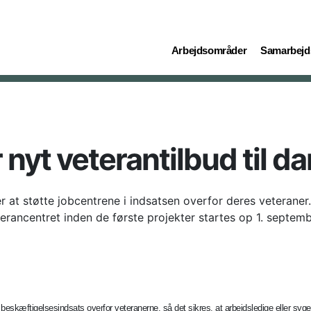
(current)
(current)
Arbejdsområder
Samarbejd
r nyt veterantilbud til
 at støtte jobcentrene i indsatsen overfor deres veteraner
erancentret inden de første projekter startes op 1. septem
 beskæftigelsesindsats overfor veteranerne, så det sikres, at arbejdsledige eller s