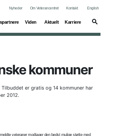
Nyheder
Om Veterancentret
Kontakt
English
(current)
(current)
(current)
spartnere
Viden
Aktuelt
Karriere
 danske kommuner
. Tilbuddet er gratis og 14 kommuner har
ber 2012.
ygemeldte veteraner modtager den bedst mulige støtte med