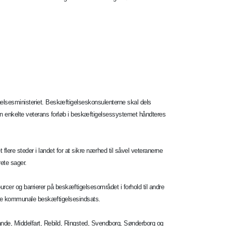
elsesministeriet. Beskæftigelseskonsulenterne skal dels
den enkelte veterans forløb i beskæftigelsessystemet håndteres
ere steder i landet for at sikre nærhed til såvel veteranerne
ete sager.
rcer og barrierer på beskæftigelsesområdet i forhold til andre
dige kommunale beskæftigelsesindsats.
nde, Middelfart, Rebild, Ringsted, Svendborg, Sønderborg og