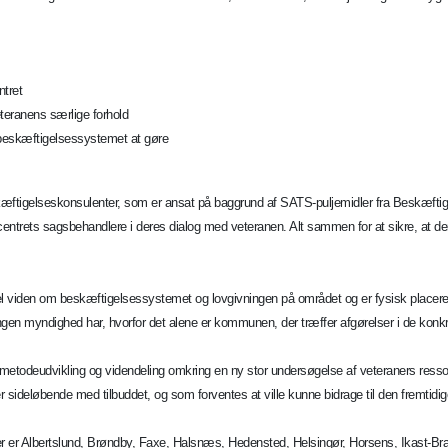
ntret
teranens særlige forhold
d beskæftigelsessystemet at gøre
æftigelseskonsulenter, som er ansat på baggrund af SATS-puljemidler fra Beskæftig
bcentrets sagsbehandlere i deres dialog med veteranen. Alt sammen for at sikre, at 
 viden om beskæftigelsessystemet og lovgivningen på området og er fysisk placeret fl
n myndighed har, hvorfor det alene er kommunen, der træffer afgørelser i de konkr
 metodeudvikling og videndeling omkring en ny stor undersøgelse af veteraners ressou
 sideløbende med tilbuddet, og som forventes at ville kunne bidrage til den fremti
r er Albertslund, Brøndby, Faxe, Halsnæs, Hedensted, Helsingør, Horsens, Ikast-Bra