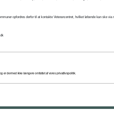
 kommuner opfordres derfor til at kontakte Veterancentret, hvilket løbende kan ske vi
.dk
 er dermed ikke længere omfattet af vores privatlivspolitik.