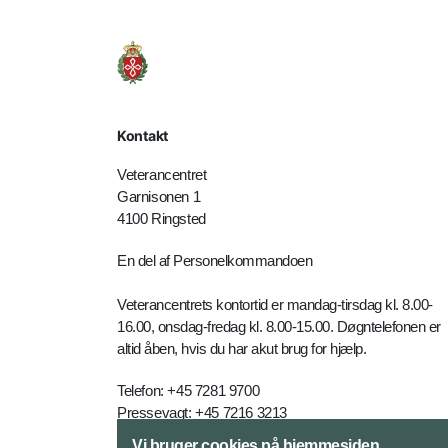
Kontakt
Veterancentret
Garnisonen 1
4100 Ringsted
En del af Personelkommandoen
Veterancentrets kontortid er mandag-tirsdag kl. 8.00-
16.00, onsdag-fredag kl. 8.00-15.00. Døgntelefonen er
altid åben, hvis du har akut brug for hjælp.
Telefon: +45 7281 9700
Pressevagt: +45 7216 3213
E-mail:
vetc-myn@mil.dk
Vi bruger cookies på hjemmesiden.