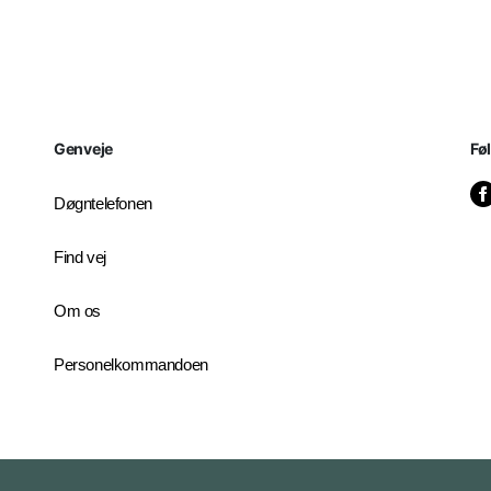
Genveje
Fø
Døgntelefonen
Find vej
Om os
Personelkommandoen