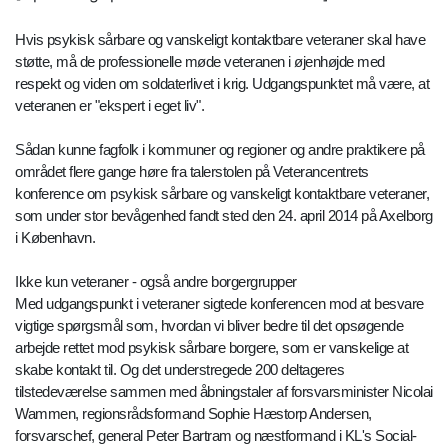
Hvis psykisk sårbare og vanskeligt kontaktbare veteraner skal have
støtte, må de professionelle møde veteranen i øjenhøjde med
respekt og viden om soldaterlivet i krig. Udgangspunktet må være, at
veteranen er "ekspert i eget liv".
Sådan kunne fagfolk i kommuner og regioner og andre praktikere på
området flere gange høre fra talerstolen på Veterancentrets
konference om psykisk sårbare og vanskeligt kontaktbare veteraner,
som under stor bevågenhed fandt sted den 24. april 2014 på Axelborg
i København.
Ikke kun veteraner - også andre borgergrupper
Med udgangspunkt i veteraner sigtede konferencen mod at besvare
vigtige spørgsmål som, hvordan vi bliver bedre til det opsøgende
arbejde rettet mod psykisk sårbare borgere, som er vanskelige at
skabe kontakt til. Og det understregede 200 deltageres
tilstedeværelse sammen med åbningstaler af forsvarsminister Nicolai
Wammen, regionsrådsformand Sophie Hæstorp Andersen,
forsvarschef, general Peter Bartram og næstformand i KL's Social-