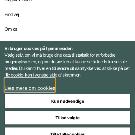
Find vej
Om os
Personelkommandoen
Vi bruger cookies på hjemmesiden.
Vælg selv, om vi må bruge dine data til statistik for at forbedre
brugeroplevelsen, og om du ønsker at kunne se fx feeds fra sociale
Følg Veterancentret
medier. Du kan til hver en tid ændre dit samtykke ved at klikke på det
lille cookie-ikon i venstre side af skærmen.
Facebook
Læs mere om cookies
Kun nødvendige
Tillad valgte
Styrelser og myndigheder under Forsvarsministeriet
Tillad alle cookies