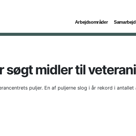
(current)
(current)
Arbejdsområder
Samarbejd
øgt midler til veteranin
erancentrets puljer. En af puljerne slog i år rekord i antallet