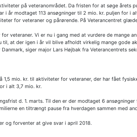
tiviteter på veteranområdet. Da fristen for at søge årets pul
 i år modtaget 113 ansøgninger til 2 mio. kr. puljen for i al
aktiviteter for veteraner og pårørende. På Veterancentret gl
ter for veteraner. Vi er nu i gang med at vurdere de mange an
 til, at der igen i år vil blive afholdt virkelig mange gode
r Danmark, siger major Lars Højbak fra Veterancentrets sekr
 1,5 mio. kr. til aktiviteter for veteraner, der har fået fys
 i alt 3,7 mio. kr.
ngsfrist d. 1. marts. Til den er der modtaget 6 ansøgninger fo
familierne en tiltrængt pause fra hverdagen sammen med and
 og forventer at give svar i april 2018.