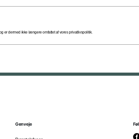
 er dermed ikke længere omfattet af vores privatlivspolitik.
Genveje
Fø