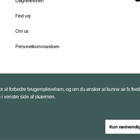
Døgntelefonen
Find vej
Om os
Personelkommandoen
 for at forbedre brugeroplevelsen, og om du ønsker at kunne se fx feed
on i venstre side af skærmen.
Kun nødvendi
steriet