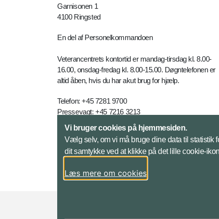
Garnisonen 1
4100 Ringsted
En del af Personelkommandoen
Veterancentrets kontortid er mandag-tirsdag kl. 8.00-
16.00, onsdag-fredag kl. 8.00-15.00. Døgntelefonen er
altid åben, hvis du har akut brug for hjælp.
Telefon: +45 7281 9700
Pressevagt: +45 7216 3213
E-mail:
vetc-myn@mil.dk
Vi bruger cookies på hjemmesiden.
Vælg selv, om vi må bruge dine data til statistik
Kontakt
dit samtykke ved at klikke på det lille cookie-ik
Læs mere om cookies
Styrelser og myndigheder under Forsvarsmini