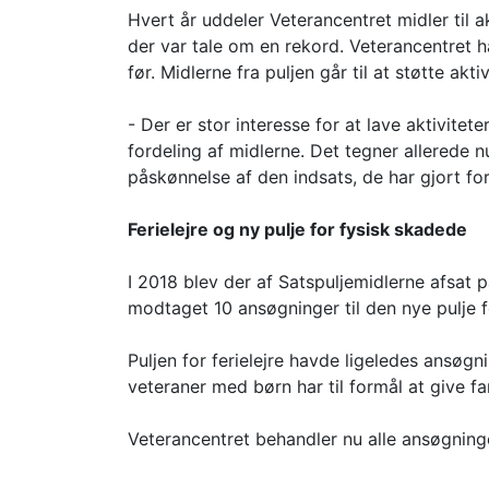
Hvert år uddeler Veterancentret midler til ak
der var tale om en rekord. Veterancentret har
før. Midlerne fra puljen går til at støtte 
- Der er stor interesse for at lave aktivite
fordeling af midlerne. Det tegner allerede nu
påskønnelse af den indsats, de har gjort fo
Ferielejre og ny pulje for fysisk skadede
I 2018 blev der af Satspuljemidlerne afsat på
modtaget 10 ansøgninger til den nye pulje for
Puljen for ferielejre havde ligeledes ansøgni
veteraner med børn har til formål at give 
Veterancentret behandler nu alle ansøgninger