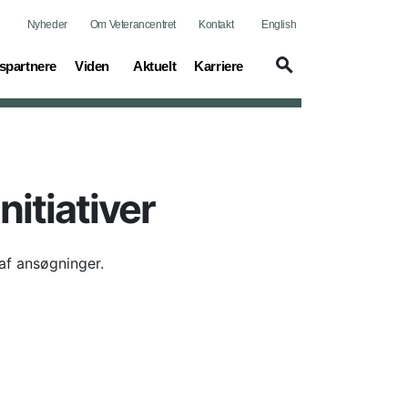
Nyheder
Om Veterancentret
Kontakt
English
(current)
(current)
(current)
spartnere
Viden
Aktuelt
Karriere
itiativer
 af ansøgninger.