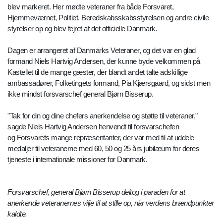
blev markeret. Her mødte veteraner fra både Forsvaret,
Hjemmeværnet, Politiet, Beredskabsskabsstyrelsen og andre civile
styrelser op og blev fejret af det officielle Danmark.
Dagen er arrangeret af Danmarks Veteraner, og det var en glad
formand Niels Hartvig Andersen, der kunne byde velkommen på
Kastellet til de mange gæster, der blandt andet talte adskillige
ambassadører, Folketingets formand, Pia Kjærsgaard, og sidst men
ikke mindst forsvarschef general Bjørn Bisserup.
"Tak for din og dine chefers anerkendelse og støtte til veteraner,"
sagde Niels Hartvig Andersen henvendt til forsvarschefen
og Forsvarets mange repræsentanter, der var med til at uddele
medaljer til veteranerne med 60, 50 og 25 års jubilæum for deres
tjeneste i internationale missioner for Danmark.
Forsvarschef, general Bjørn Bisserup deltog i paraden for at
anerkende veteranernes vilje til at stille op, når verdens brændpunkter
kaldte.