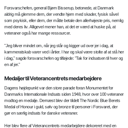
Forsvarschefen, general Bjørn Bisserup, betonede, at Danmark
aldrig må glemme dem, der vendte hjem med skader, fysisk såvel
som psykisk, eller dem, der måtte betale den allerhøjeste pris, nemlig
med deres liv. Alligevel mener han, at det er værd at huske på, at
veteraner også har mange ressourcer.
"Jeg bliver mindet om, når jeg står og kigger ud over jer i dag, at
kammeratskab varer ved i årtier. I har og skal være stolte af at stå her
i dag," sagde forsvarschefen og tilføjede: "Tak for indsatsen til hver og
en af jer."
Medaljer til Veterancentrets medarbejdere
Dagens højdepunkt var den store parade foran Monumentet for
Danmarks Internationale Indsats siden 1948, hvor over 100 veteraner
modtog en medalje. Dernæst blev der tildelt The Nordic Blue Berets
Medal of Honour i guld, sølv og bronze til personer i Forsvaret, der
gør en særlig indsats for danske veteraner.
Her blev flere af Veterancentrets medarbejdere dekoreret med en