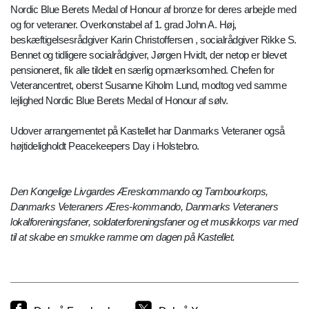
Nordic Blue Berets Medal of Honour af bronze for deres arbejde med
og for veteraner. Overkonstabel af 1. grad John A. Høj,
beskæftigelsesrådgiver Karin Christoffersen , socialrådgiver Rikke S.
Bennet og tidligere socialrådgiver, Jørgen Hvidt, der netop er blevet
pensioneret, fik alle tildelt en særlig opmærksomhed. Chefen for
Veterancentret, oberst Susanne Kiholm Lund, modtog ved samme
lejlighed Nordic Blue Berets Medal of Honour af sølv.
Udover arrangementet på Kastellet har Danmarks Veteraner også
højtideligholdt Peacekeepers Day i Holstebro.
Den Kongelige Livgardes Æreskommando og Tambourkorps,
Danmarks Veteraners Æres-kommando, Danmarks Veteraners
lokalforeningsfaner, soldaterforeningsfaner og et musikkorps var med
til at skabe en smukke ramme om dagen på Kastellet.