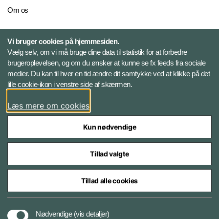
Om os
Personelkommandoen
Vi bruger cookies på hjemmesiden.
Vælg selv, om vi må bruge dine data til statistik for at forbedre
brugeroplevelsen, og om du ønsker at kunne se fx feeds fra sociale
Følg Veterancentret
medier. Du kan til hver en tid ændre dit samtykke ved at klikke på det
lille cookie-ikon i venstre side af skærmen.
Facebook
Læs mere om cookies
Kun nødvendige
Tillad valgte
Styrelser og myndigheder under Forsvarsministeriet
Tillad alle cookies
Tilgængelighedserklæring
Nødvendige
(vis detaljer)