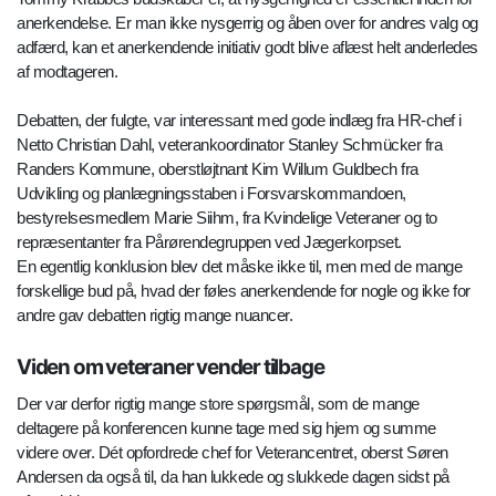
anerkendelse. Er man ikke nysgerrig og åben over for andres valg og
adfærd, kan et anerkendende initiativ godt blive aflæst helt anderledes
af modtageren.
Debatten, der fulgte, var interessant med gode indlæg fra HR-chef i
Netto Christian Dahl, veterankoordinator Stanley Schmücker fra
Randers Kommune, oberstløjtnant Kim Willum Guldbech fra
Udvikling og planlægningsstaben i Forsvarskommandoen,
bestyrelsesmedlem Marie Siihm, fra Kvindelige Veteraner og to
repræsentanter fra Pårørendegruppen ved Jægerkorpset.
En egentlig konklusion blev det måske ikke til, men med de mange
forskellige bud på, hvad der føles anerkendende for nogle og ikke for
andre gav debatten rigtig mange nuancer.
Viden om veteraner vender tilbage
Der var derfor rigtig mange store spørgsmål, som de mange
deltagere på konferencen kunne tage med sig hjem og summe
videre over. Dét opfordrede chef for Veterancentret, oberst Søren
Andersen da også til, da han lukkede og slukkede dagen sidst på