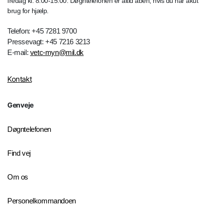
fredag kl. 8.00-15.00. Døgntelefonen er altid åben, hvis du har akut
brug for hjælp.
Telefon: +45 7281 9700
Pressevagt: +45 7216 3213
E-mail:
vetc-myn@mil.dk
Kontakt
Genveje
Døgntelefonen
Find vej
Om os
Personelkommandoen