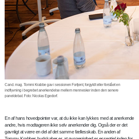
Cand. mag. Tommi Krabbe gav i sessionen Fortjent, forgyldt eller forstået en
indflyvning i begrebet anerkendelse mellem mennesker inden den senere
paneldebat. Foto: Nicolas Egedorf.
En af hans hovedpointer var, at du ikke kan lykkes med at anerkende
andre, hvis modtageren ikke selv anerkender dig. Også der er det
gavnligt at være en del af det samme fællesskab. En anden af
Tommy Krabbes budskaber er, at nysgerrighed er essentiel inden for