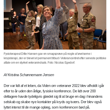
Fysioterapeut Ditte Hansen gav en smagsprøve på nogle af øvelserne i
kropsterapi, der er blevet et permanent tilbud i Veterancentret efter seneste politiske
aftale om en styrket veteranindsats. Foto: Nicolas Egedorf.
Af Kristina Schønnemann Jensen
Der var lidt af et leben, da Viden om veteraner 2022 blev afholdt i går
efter to år uden den årlige, fysiske konference. De lidt over 200
deltagere havde tydeligvis glædet sig til at bruge en dag i hinandens
selskab og skabe nye kontakter på kryds og tværs. Der blev også
lyttet intenst til de mange oplæg, som konferencen bød på.