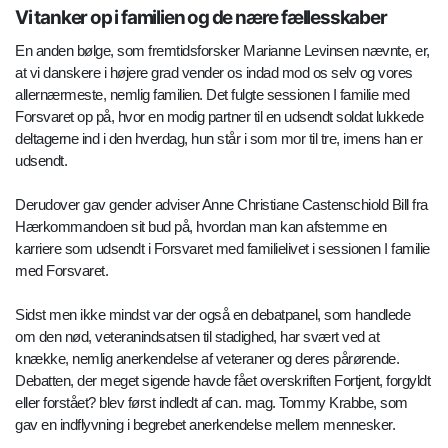
Vi tanker op i familien og de nære fællesskaber
En anden bølge, som fremtidsforsker Marianne Levinsen nævnte, er,
at vi danskere i højere grad vender os indad mod os selv og vores
allernærmeste, nemlig familien. Det fulgte sessionen I familie med
Forsvaret op på, hvor en modig partner til en udsendt soldat lukkede
deltagerne ind i den hverdag, hun står i som mor til tre, imens han er
udsendt.
Derudover gav gender adviser Anne Christiane Castenschiold Bill fra
Hærkommandoen sit bud på, hvordan man kan afstemme en
karriere som udsendt i Forsvaret med familielivet i sessionen I familie
med Forsvaret.
Sidst men ikke mindst var der også en debatpanel, som handlede
om den nød, veteranindsatsen til stadighed, har svært ved at
knække, nemlig anerkendelse af veteraner og deres pårørende.
Debatten, der meget sigende havde fået overskriften Fortjent, forgyldt
eller forstået? blev først indledt af can. mag. Tommy Krabbe, som
gav en indflyvning i begrebet anerkendelse mellem mennesker.