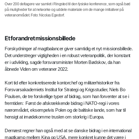
Over 200 deltagere var samlet i Ringsted til den fysiske konference, som også bød
på muligheder for at networke og uddele materiale om de mange initiativer på
veteranområdet. Foto: Nicolas Egedorf.
Et forandret missionsbillede
Forskydninger af magtbalancer giver samtidig et nyt missionsbillede.
Det understreger vigtigheden i en robust veteranpolitik, der konstant
er i udvikling, sagde forsvarsminister Morten Bødskov, da han
åbnede Viden om veteraner 2022.
Kort tid efter konkretiserede kontorchef og militærhistoriker fra
Forsvarsakademiets Institut for Strategi og Krigsstudier, Niels Bo
Poulsen, de tre forskellige typer af bidrag, som han forventer at se i
fremtiden: Først de afskrækkende bidrag i NATO-regi i vores
nærområdet, eksempelvis Polen og de baltiske lande, som har til
hensigt at imødekomme truslen om storkrig i Europa.
Dernæst regner han også med at se danske bidrag i en international
magtkamp mellem Kina og USA, mere konkret kunne det være i