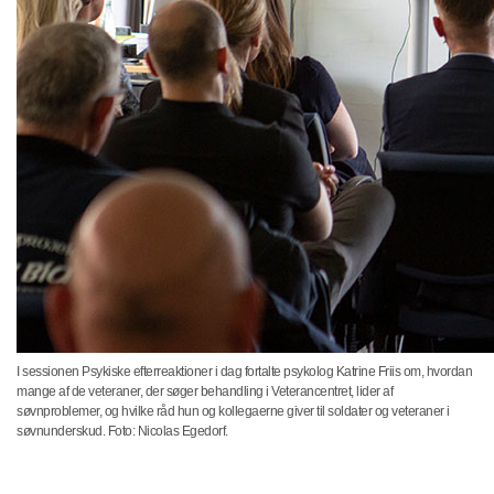
I sessionen Psykiske efterreaktioner i dag fortalte psykolog Katrine Friis om, hvordan
mange af de veteraner, der søger behandling i Veterancentret, lider af
søvnproblemer, og hvilke råd hun og kollegaerne giver til soldater og veteraner i
søvnunderskud. Foto: Nicolas Egedorf.