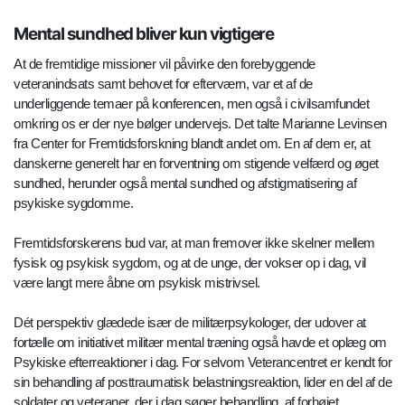
Mental sundhed bliver kun vigtigere
At de fremtidige missioner vil påvirke den forebyggende
veteranindsats samt behovet for efterværn, var et af de
underliggende temaer på konferencen, men også i civilsamfundet
omkring os er der nye bølger undervejs. Det talte Marianne Levinsen
fra Center for Fremtidsforskning blandt andet om. En af dem er, at
danskerne generelt har en forventning om stigende velfærd og øget
sundhed, herunder også mental sundhed og afstigmatisering af
psykiske sygdomme.
Fremtidsforskerens bud var, at man fremover ikke skelner mellem
fysisk og psykisk sygdom, og at de unge, der vokser op i dag, vil
være langt mere åbne om psykisk mistrivsel.
Dét perspektiv glædede især de militærpsykologer, der udover at
fortælle om initiativet militær mental træning også havde et oplæg om
Psykiske efterreaktioner i dag. For selvom Veterancentret er kendt for
sin behandling af posttraumatisk belastningsreaktion, lider en del af de
soldater og veteraner, der i dag søger behandling, af forhøjet