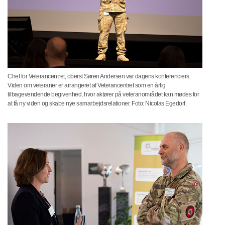
Chef for Veterancentret, oberst Søren Andersen var dagens konferenciers.
Viden om veteraner er arrangeret af Veterancentret som en årlig
tilbagevendende begivenhed, hvor aktører på veteranområdet kan mødes for
at få ny viden og skabe nye samarbejdsrelationer. Foto: Nicolas Egedorf.