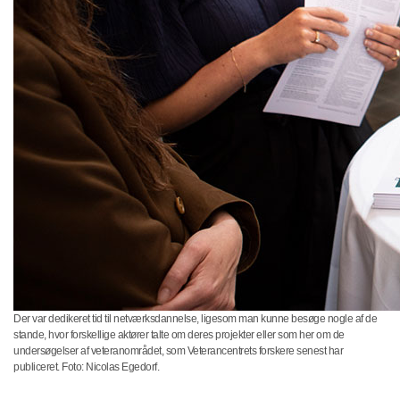
Der var dedikeret tid til netværksdannelse, ligesom man kunne besøge nogle af de
stande, hvor forskellige aktører talte om deres projekter eller som her om de
undersøgelser af veteranområdet, som Veterancentrets forskere senest har
publiceret. Foto: Nicolas Egedorf.