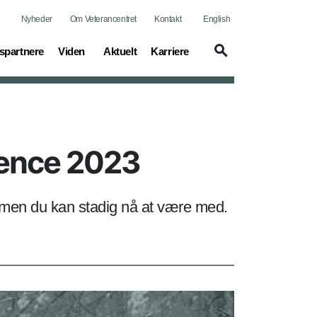
Nyheder
Om Veterancentret
Kontakt
English
(current)
(current)
(current)
spartnere
Viden
Aktuelt
Karriere
rence 2023
, men du kan stadig nå at være med.