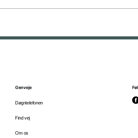
Genveje
Fø
Døgntelefonen
Find vej
Om os