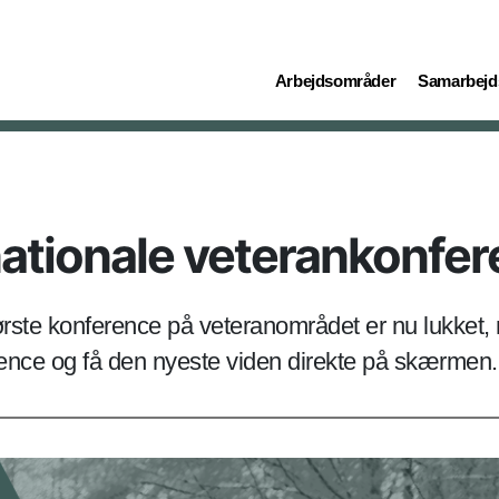
(current)
(current)
Arbejdsområder
Samarbejd
nationale veterankonfe
største konference på veteranområdet er nu lukket
ence og få den nyeste viden direkte på skærmen.