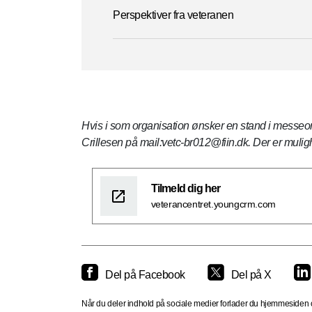
Perspektiver fra veteranen
Hvis i som organisation ønsker en stand i messeomr
Crillesen på mail:vetc-br012@fiin.dk. Der er muligh
Tilmeld dig her
veterancentret.youngcrm.com
Del på Facebook
Del på X
Når du deler indhold på sociale medier forlader du hjemmesiden og