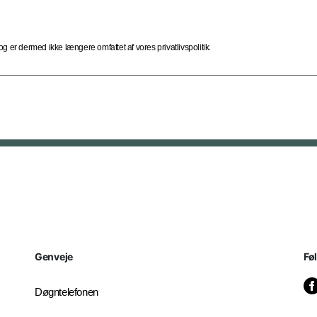
 er dermed ikke længere omfattet af vores privatlivspolitik.
Genveje
Fø
Døgntelefonen