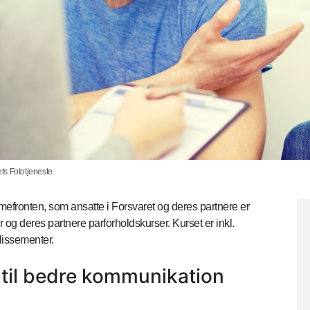
ets Fototjeneste.
mefronten, som ansatte i Forsvaret og deres partnere er
er og deres partnere parforholdskurser. Kurset er inkl.
lissementer.
 til bedre kommunikation