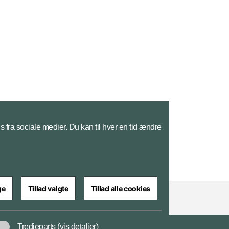
s fra sociale medier. Du kan til hver en tid ændre
ge
Tillad valgte
Tillad alle cookies
Tredjeparts
(vis detaljer)