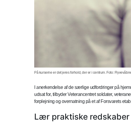
På kurserne er det jeres forhold, der er i centrum. Foto: Flyvevåbn
I anerkendelse af de særlige udfordringer på hjem
udsat for, tilbyder Veterancentret soldater, veteran
forplejning og overnatning på et af Forsvarets etab
Lær praktiske redskaber