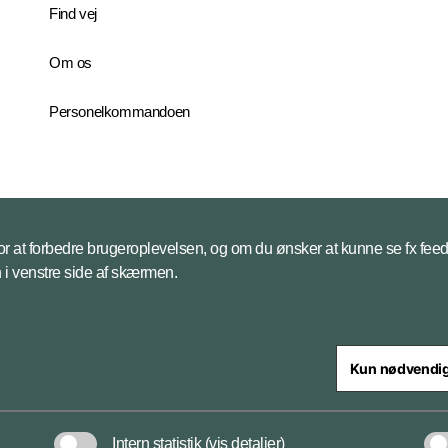
Find vej
Om os
Personelkommandoen
 for at forbedre brugeroplevelsen, og om du ønsker at kunne se fx feed
on i venstre side af skærmen.
Kun nødvendi
steriet
Intern statistik
(vis detaljer)