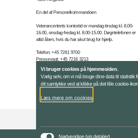
En del af Personelkommandoen
Veterancentrets kontortid er mandag-tirsdag kl. 8.00-
16.00, onsdag-fredag kl. 8.00-15.00. Døgntelefonen er
altid åben, hvis du har akut brug for hjælp.
Telefon: +45 7281 9700
Pressevagt: +45 7216 3213
E-mail:
vetc-myn@mil.dk
Vi bruger cookies på hjemmesiden.
Vælg selv, om vi må bruge dine data til statistik
Kontakt
dit samtykke ved at klikke på det lille cookie-ik
Læs mere om cookies
Styrelser og myndigheder under Forsvarsmini
Nødvendige
(vis detaljer)