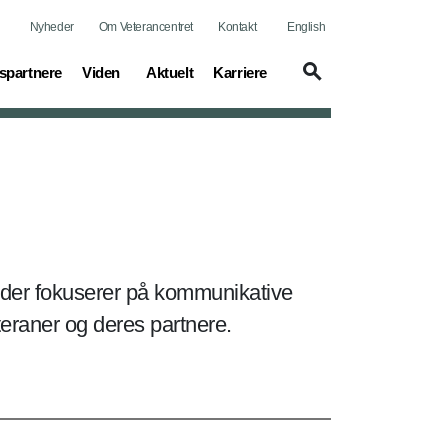
Nyheder
Om Veterancentret
Kontakt
English
(current)
(current)
(current)
spartnere
Viden
Aktuelt
Karriere
, der fokuserer på kommunikative
veteraner og deres partnere.