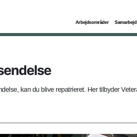
(current)
(current)
Arbejdsområder
Samarbejd
sendelse
else, kan du blive repatrieret. Her tilbyder Vet