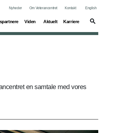
Nyheder
Om Veterancentret
Kontakt
English
(current)
(current)
(current)
spartnere
Viden
Aktuelt
Karriere
erancentret en samtale med vores