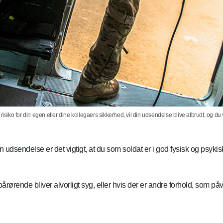
isiko for din egen eller dine kollegaers sikkerhed, vil din udsendelse blive afbrudt, og du 
udsendelse er det vigtigt, at du som soldat er i god fysisk og psykisk
pårørende bliver alvorligt syg, eller hvis der er andre forhold, som på