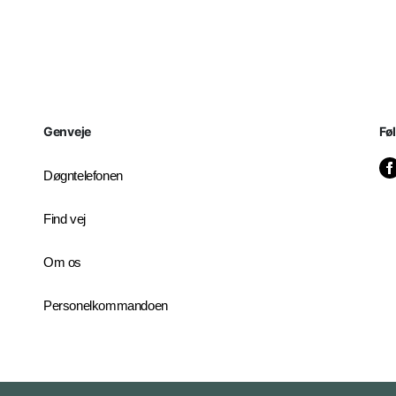
Genveje
Fø
Døgntelefonen
Find vej
Om os
Personelkommandoen