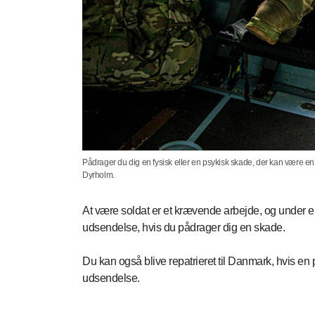
Pådrager du dig en fysisk eller en psykisk skade, der kan være en r
Dyrholm.
At være soldat er et krævende arbejde, og under en 
udsendelse, hvis du pådrager dig en skade.
Du kan også blive repatrieret til Danmark, hvis en 
udsendelse.