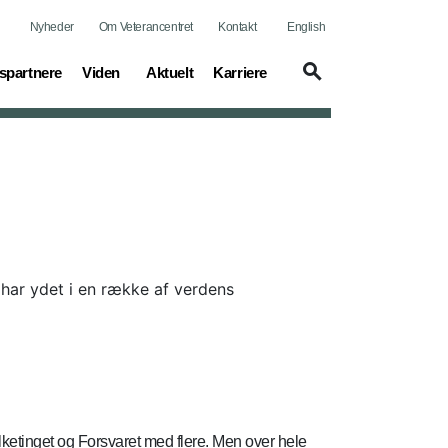
Nyheder
Om Veterancentret
Kontakt
English
(current)
(current)
(current)
spartnere
Viden
Aktuelt
Karriere
har ydet i en række af verdens
lketinget og Forsvaret med flere. Men over hele