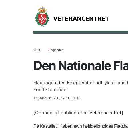
VETC
Nyheder
Den Nationale F
Flagdagen den 5.september udtrykker anerk
konfliktområder.
14. august, 2012 - Kl. 09.16
[Oprindeligt publiceret af Veterancentret]
På Kastellet i København højtideligholdes Flagdag