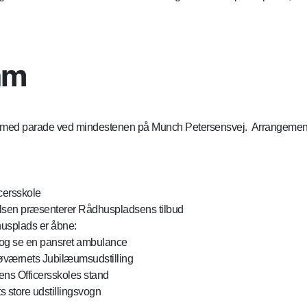
am
 med parade ved mindestenen på Munch Petersensvej. Arrangement
cersskole
lsen præsenterer Rådhuspladsens tilbud
husplads er åbne:
 og se en pansret ambulance
Søværnets Jubilæumsudstilling
ns Officersskoles stand
s store udstillingsvogn