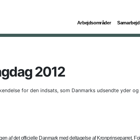
(current)
(current)
Arbejdsområder
Samarbejd
lagdag 2012
endelse for den indsats, som Danmarks udsendte yder og 
en af det officielle Danmark med deltagelse af Kronprinseparret, Fo