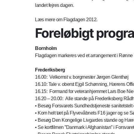
landet fejres dagen.
Læs mere om Flagdagen 2012.
Foreløbigt progr
Bornholm
Flagdagen markeres ved et arrangement i Rønne
Frederiksberg
16.00: Velkomst v. borgmester Jørgen Glenthøj
16.10: Tale v. oberst Ejgil Schønning, Hærens Offi
16.15: Formand for veteranhjemmet Lars Boe Nie
16.20 – 20.00: Alle stande på Frederiksberg Råd
• Besøg Forsvarets Sundhedstjeneste sanitetstelt
• Kom helt tæt på Flyvevåbnets F16 jager og se 
• Besøg Den Kongelige Livgardes stande og Hære
• Se kortfilmen ”Danmark i Afghanistan” i Forsvaret