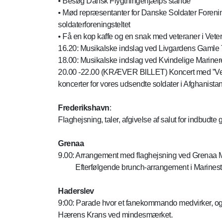
• Besøg Dansk Flygtningehjælps stande
• Mød repræsentanter for Danske Soldater Foreni
soldaterforeningsteltet
• Få en kop kaffe og en snak med veteraner i Vet
16.20: Musikalske indslag ved Livgardens Gamle
18.00: Musikalske indslag ved Kvindelige Marine
20.00 -22.00 (KRÆVER BILLET) Koncert med ”Vetera
koncerter for vores udsendte soldater i Afghanistan. 
Frederikshavn
:
Flaghejsning, taler, afgivelse af salut for indb
Grenaa
9.00: Arrangement med flaghejsning ved Grenaa Ma
Efterfølgende brunch-arrangement i Marinest
Haderslev
9:00: Parade hvor et fanekommando medvirker, og 
Hærens Krans ved mindesmærket.