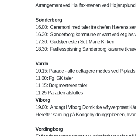
Arrangement ved Halifax-stenen ved Højeruplund 
Sønderborg
16.00: Ceremoni med taler fra chefen Hærens serg
16.30: Sønderborg kommune er vært ved et glas vin
17.30: Gudstjeneste i Sct. Marie Kirken
18.30: Fællesspisning Sønderborg kaserne (kræve
Varde
10.15: Parade - alle deltagere mødes ved P-plads
11.00: Fg. GK taler
11.15: Borgmesteren taler
11.25 Paraden afsluttes
Viborg
19.00: Andagt i Viborg Domkirke v/flyverpræst
Herefter samling på Kongehyldningsplænen, hvor 
Vordingborg