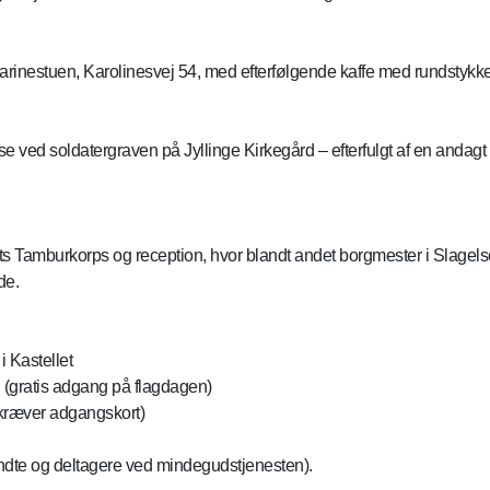
Marinestuen, Karolinesvej 54, med efterfølgende kaffe med rundstykke
ved soldatergraven på Jyllinge Kirkegård – efterfulgt af en andagt i
s Tamburkorps og reception, hvor blandt andet borgmester i Slagelse L
de.
 Kastellet
 (gratis adgang på flagdagen)
kræver adgangskort)
endte og deltagere ved mindegudstjenesten).