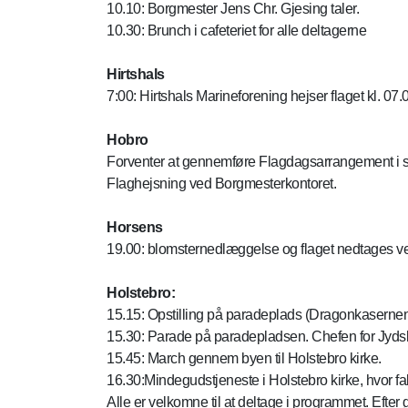
10.10: Borgmester Jens Chr. Gjesing taler.
10.30: Brunch i cafeteriet for alle deltagerne
Hirtshals
7:00: Hirtshals Marineforening hejser flaget kl. 0
Hobro
Forventer at gennemføre Flagdagsarrangement i 
Flaghejsning ved Borgmesterkontoret.
Horsens
19.00: blomsternedlæggelse og flaget nedtages ve
Holstebro:
15.15: Opstilling på paradeplads (Dragonkaserne
15.30: Parade på paradepladsen. Chefen for Jyds
15.45: March gennem byen til Holstebro kirke.
16.30:Mindegudstjeneste i Holstebro kirke, hvor f
Alle er velkomne til at deltage i programmet. Eft