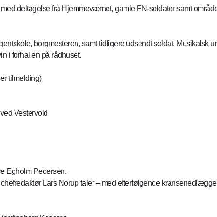
med deltagelse fra Hjemmeværnet, gamle FN-soldater samt områdets
entskole, borgmesteren, samt tidligere udsendt soldat. Musikalsk u
 i forhallen på rådhuset.
r tilmelding)
 ved Vestervold
 Kåre Egholm Pedersen.
chefredaktør Lars Norup taler – med efterfølgende kransenedlægge