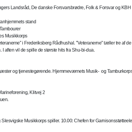
ngers Landsråd, De danske Forsvarsbrødre, Folk & Forsvar og KBH 
eranhjemmets stand
 Tambourer
res Musikkorps
nerne” i Frederiksberg Rådhushal. ”Veteranerne” tæller tre af de ”
I aften vil de spille de største hits fra Shu-bi-dua.
udte gæster og tjenestegørende. Hjemmeværnets Musik- og Tamburkor
rineforening, Klitvej 2
uen.
Slesvigske Musikkorps spiller. 10.00: Chefen for Garnisonsstøtteel