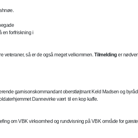
Fahnøe.
nnegade
en forfriskning i
e veteraner, så er de også meget velkommen.
Tilmelding
er nødvend
rende garnisonskommandant oberstløjtnant Keld Madsen og byråds- o
daterhjemmet Dannevirke vært til en kop kaffe.
riefing om VBK virksomhed og rundvisning på VBK område for gæste