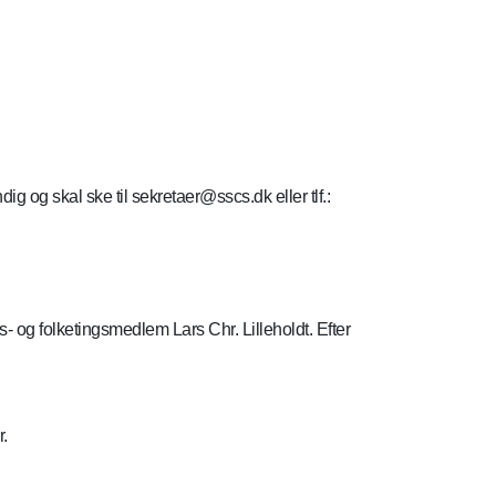
ig og skal ske til sekretaer@sscs.dk eller tlf.:
g folketingsmedlem Lars Chr. Lilleholdt. Efter
r.