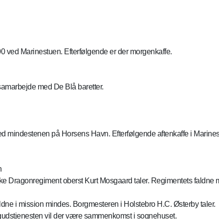
7.00 ved Marinestuen. Efterfølgende er der morgenkaffe.
samarbejde med De Blå baretter.
d mindestenen på Horsens Havn. Efterfølgende aftenkaffe i Marines
n
ke Dragonregiment oberst Kurt Mosgaard taler. Regimentets faldne 
aldne i mission mindes. Borgmesteren i Holstebro H.C. Østerby taler.
er gudstjenesten vil der være sammenkomst i sognehuset.