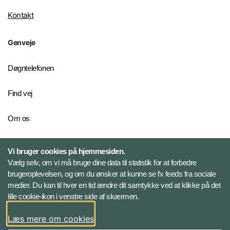
Kontakt
Genveje
Døgntelefonen
Find vej
Om os
Personelkommandoen
Vi bruger cookies på hjemmesiden.
Vælg selv, om vi må bruge dine data til statistik for at forbedre
brugeroplevelsen, og om du ønsker at kunne se fx feeds fra sociale
Følg Veterancentret
medier. Du kan til hver en tid ændre dit samtykke ved at klikke på det
lille cookie-ikon i venstre side af skærmen.
Facebook
Læs mere om cookies